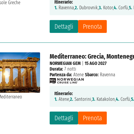
Itinerario:
1.
Ravenna,
2.
Dubrovnik,
3.
Kotor,
4.
Corfù,
5.
Dettagli
Prenota
Mediterraneo: Grecia, Montenegro
NORWEGIAN GEM
|
15 AGO 2027
Durata:
7 notti
Partenza da:
Atene
Sbarco:
Ravenna
Itinerario:
1.
Atene,
2.
Santorini,
3.
Katakolon,
4.
Corfù,
5
Dettagli
Prenota