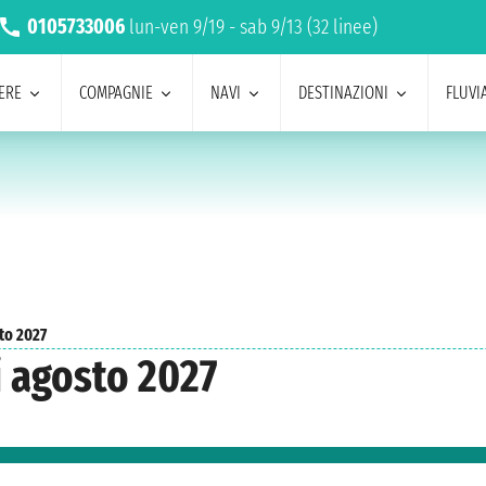
0105733006
lun-ven 9/19 - sab 9/13 (32 linee)
ERE
COMPAGNIE
NAVI
DESTINAZIONI
FLUVIA
to 2027
 agosto 2027