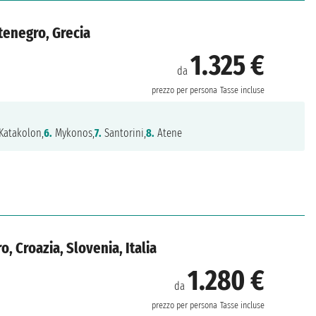
ntenegro, Grecia
1.325 €
da
prezzo per persona
Tasse incluse
Katakolon,
6.
Mykonos,
7.
Santorini,
8.
Atene
, Croazia, Slovenia, Italia
1.280 €
da
prezzo per persona
Tasse incluse