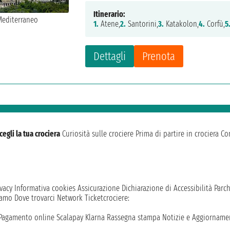
Itinerario:
1.
Atene,
2.
Santorini,
3.
Katakolon,
4.
Corfù,
5
Dettagli
Prenota
cegli la tua crociera
Curiosità sulle crociere
Prima di partire in crociera
Con
vacy
Informativa cookies
Assicurazione
Dichiarazione di Accessibilità
Parc
iamo
Dove trovarci
Network
Ticketcrociere:
Pagamento online
Scalapay
Klarna
Rassegna stampa
Notizie e Aggiornamen