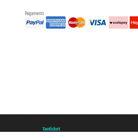
Pagamenti
Taoticket S.r.l. Via Brigata Liguria, 3/21 16121 Genova ©2007/2026 - Ticketc
P.Iva 06206400720 - Capitale Sociale € 100.000,00 i.v. - Iscritta alla Came
Un portale del gruppo
Taoticket