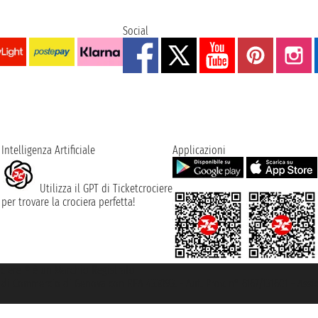
Social
Intelligenza Artificiale
Applicazioni
Utilizza il GPT di Ticketcrociere
per trovare la crociera perfetta!
rociere ® è un Marchio Registrato
ra di Commercio di Genova con REA 433093. - Aut. Prov. n° 6167/131601 - Ass