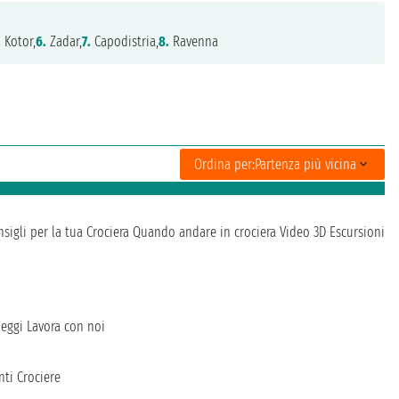
.
Kotor,
6.
Zadar,
7.
Capodistria,
8.
Ravenna
Ordina per:
Partenza più vicina
sigli per la tua Crociera
Quando andare in crociera
Video 3D
Escursioni
heggi
Lavora con noi
ti Crociere