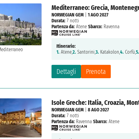
Mediterraneo: Grecia, Montenegro
NORWEGIAN GEM
|
1 AGO 2027
Durata:
7 notti
Partenza da:
Atene
Sbarco:
Ravenna
Itinerario:
1.
Atene,
2.
Santorini,
3.
Katakolon,
4.
Corfù,
5
Dettagli
Prenota
Isole Greche: Italia, Croazia, Mo
NORWEGIAN GEM
|
8 AGO 2027
Durata:
7 notti
Partenza da:
Ravenna
Sbarco:
Atene