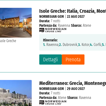
Isole Greche: Italia, Croazia, Mo
NORWEGIAN GEM
|
22 AGO 2027
Durata:
7 notti
Partenza da:
Ravenna
Sbarco:
Atene
Itinerario:
1.
Ravenna,
2.
Dubrovnik,
3.
Kotor,
4.
Corfù,
5.
Dettagli
Prenota
Mediterraneo: Grecia, Montenegro
NORWEGIAN GEM
|
29 AGO 2027
Durata:
7 notti
Partenza da:
Atene
Sbarco:
Ravenna