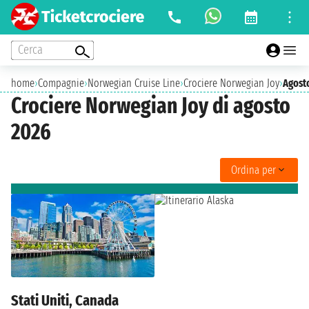
Cerca
home
›
Compagnie
›
Norwegian Cruise Line
›
Crociere Norwegian Joy
›
Agost
Crociere Norwegian Joy di agosto
2026
Ordina per
Stati Uniti, Canada