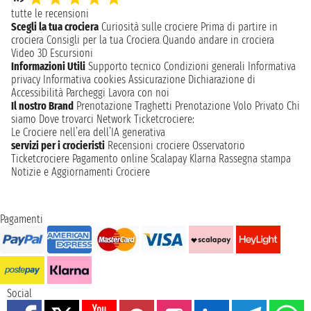
tutte le recensioni
Scegli la tua crociera
Curiosità sulle crociere
Prima di partire in
crociera
Consigli per la tua Crociera
Quando andare in crociera
Video 3D
Escursioni
Informazioni Utili
Supporto tecnico
Condizioni generali
Informativa
privacy
Informativa cookies
Assicurazione
Dichiarazione di
Accessibilità
Parcheggi
Lavora con noi
Il nostro Brand
Prenotazione Traghetti
Prenotazione Volo Privato
Chi
siamo
Dove trovarci
Network
Ticketcrociere:
Le Crociere nell’era dell’IA generativa
servizi per i crocieristi
Recensioni crociere
Osservatorio
Ticketcrociere
Pagamento online
Scalapay
Klarna
Rassegna stampa
Notizie e Aggiornamenti Crociere
Pagamenti
Social