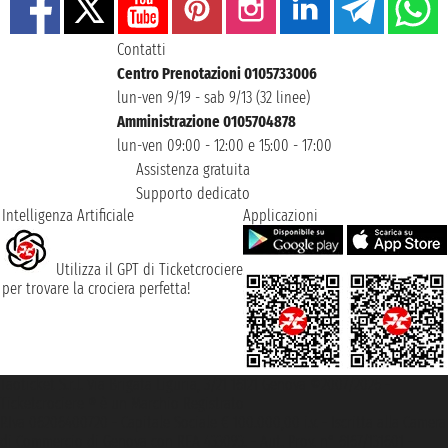
Contatti
Centro Prenotazioni 0105733006
lun-ven 9/19 - sab 9/13 (32 linee)
Amministrazione 0105704878
lun-ven 09:00 - 12:00 e 15:00 - 17:00
Assistenza gratuita
Supporto dedicato
Intelligenza Artificiale
Applicazioni
Utilizza il GPT di Ticketcrociere
per trovare la crociera perfetta!
Taoticket S.r.l. Via Brigata Liguria, 3/21 16121 Genova ©2007/2026 -
Ticketcrociere ® è un Marchio Registrato
P.Iva 06206400720 - Capitale Sociale € 100.000,00 i.v. - Iscritta alla Camera
di Commercio di Genova con REA 433093. - Aut. Prov. n° 6167/131601 -