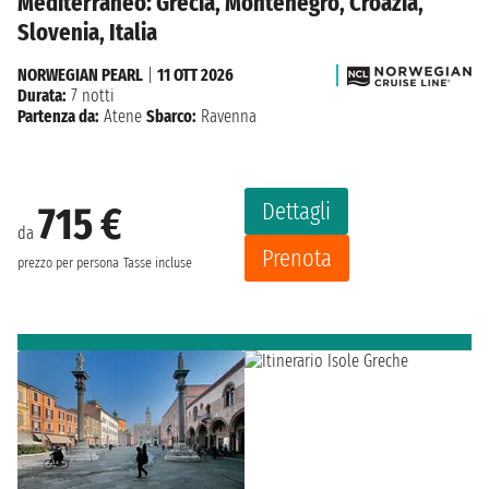
Mediterraneo: Grecia, Montenegro, Croazia,
Slovenia, Italia
NORWEGIAN PEARL
|
11 OTT 2026
Durata:
7 notti
Partenza da:
Atene
Sbarco:
Ravenna
Dettagli
715 €
da
Prenota
prezzo per persona
Tasse incluse