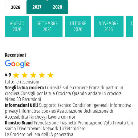
2027
2028
2026
AGOSTO
SETTEMBRE
OTTOBRE
NOVEMBRE
DIC
2026
2026
2026
2026
2
Recensioni
4.9
tutte le recensioni
Scegli la tua crociera
Curiosità sulle crociere
Prima di partire in
crociera
Consigli per la tua Crociera
Quando andare in crociera
Video 3D
Escursioni
Informazioni Utili
Supporto tecnico
Condizioni generali
Informativa
privacy
Informativa cookies
Assicurazione
Dichiarazione di
Accessibilità
Parcheggi
Lavora con noi
Il nostro Brand
Prenotazione Traghetti
Prenotazione Volo Privato
Chi
siamo
Dove trovarci
Network
Ticketcrociere:
Le Crociere nell’era dell’IA generativa