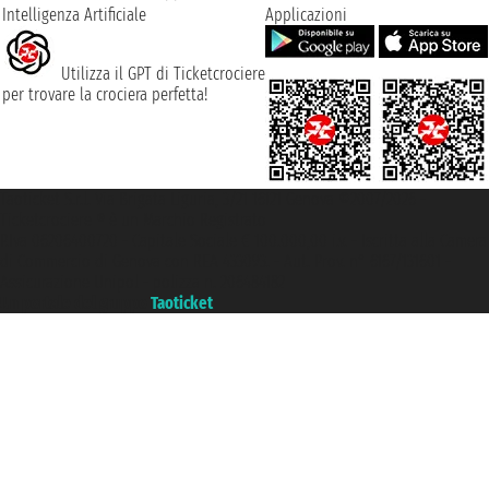
Intelligenza Artificiale
Applicazioni
Utilizza il GPT di Ticketcrociere
per trovare la crociera perfetta!
Taoticket S.r.l. Via Brigata Liguria, 3/21 16121 Genova ©2007/2026 -
Ticketcrociere ® è un Marchio Registrato
P.Iva 06206400720 - Capitale Sociale € 100.000,00 i.v. - Iscritta alla Camera
di Commercio di Genova con REA 433093. - Aut. Prov. n° 6167/131601 -
Assicurazione Unipol - polizza n. 206484182
Un portale del gruppo
Taoticket