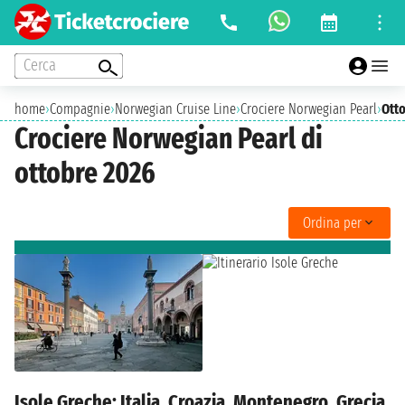
Cerca
home
›
Compagnie
›
Norwegian Cruise Line
›
Crociere Norwegian Pearl
›
Ott
Crociere Norwegian Pearl di
ottobre 2026
Ordina per
Isole Greche: Italia, Croazia, Montenegro, Grecia