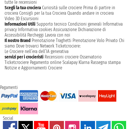
tutte le recensioni
Scegli la tua crociera
Curiosità sulle crociere
Prima di partire in
crociera
Consigli per la tua Crociera
Quando andare in crociera
Video 3D
Escursioni
Informazioni Utili
Supporto tecnico
Condizioni generali
Informativa
privacy
Informativa cookies
Assicurazione
Dichiarazione di
Accessibilità
Parcheggi
Lavora con noi
Il nostro Brand
Prenotazione Traghetti
Prenotazione Volo Privato
Chi
siamo
Dove trovarci
Network
Ticketcrociere:
Le Crociere nell’era dell’IA generativa
servizi per i crocieristi
Recensioni crociere
Osservatorio
Ticketcrociere
Pagamento online
Scalapay
Klarna
Rassegna stampa
Notizie e Aggiornamenti Crociere
Pagamenti
Social