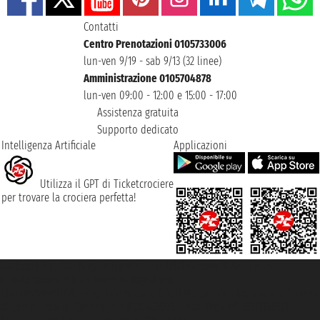
Contatti
Centro Prenotazioni 0105733006
lun-ven 9/19 - sab 9/13 (32 linee)
Amministrazione 0105704878
lun-ven 09:00 - 12:00 e 15:00 - 17:00
Assistenza gratuita
Supporto dedicato
Intelligenza Artificiale
Applicazioni
Utilizza il GPT di Ticketcrociere
per trovare la crociera perfetta!
Taoticket S.r.l. Via Brigata Liguria, 3/21 16121 Genova ©2007/2026 -
Ticketcrociere ® è un Marchio Registrato
P.Iva 06206400720 - Capitale Sociale € 100.000,00 i.v. - Iscritta alla Camera
di Commercio di Genova con REA 433093. - Aut. Prov. n° 6167/131601 -