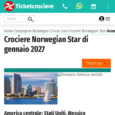
Cerca
home
›
Compagnie
›
Norwegian Cruise Line
›
Crociere Norwegian Star
›
Genn
Crociere Norwegian Star di
gennaio 2027
Ordina per
America centrale: Stati Uniti, Messico