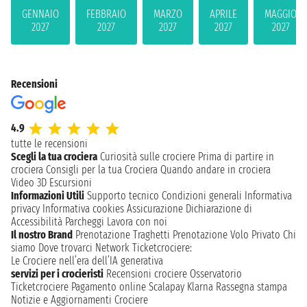
GENNAIO
FEBBRAIO
MARZO
APRILE
MAGGIO
2027
2027
2027
2027
2027
Recensioni
4.9
tutte le recensioni
Scegli la tua crociera
Curiosità sulle crociere
Prima di partire in
crociera
Consigli per la tua Crociera
Quando andare in crociera
Video 3D
Escursioni
Informazioni Utili
Supporto tecnico
Condizioni generali
Informativa
privacy
Informativa cookies
Assicurazione
Dichiarazione di
Accessibilità
Parcheggi
Lavora con noi
Il nostro Brand
Prenotazione Traghetti
Prenotazione Volo Privato
Chi
siamo
Dove trovarci
Network
Ticketcrociere:
Le Crociere nell’era dell’IA generativa
servizi per i crocieristi
Recensioni crociere
Osservatorio
Ticketcrociere
Pagamento online
Scalapay
Klarna
Rassegna stampa
Notizie e Aggiornamenti Crociere