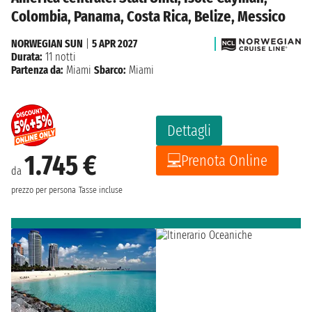
Colombia, Panama, Costa Rica, Belize, Messico
NORWEGIAN SUN
|
5 APR 2027
Durata:
11 notti
Partenza da:
Miami
Sbarco:
Miami
Dettagli
1.745 €
Prenota Online
da
prezzo per persona
Tasse incluse