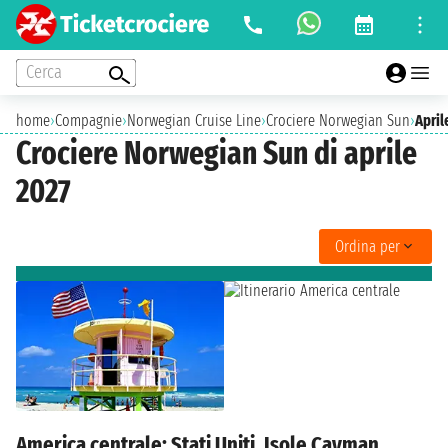
Cerca
home
›
Compagnie
›
Norwegian Cruise Line
›
Crociere Norwegian Sun
›
April
Crociere Norwegian Sun di aprile
2027
Ordina per
America centrale: Stati Uniti, Isole Cayman,