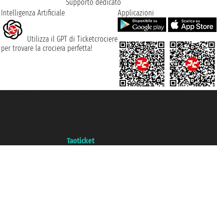
Supporto dedicato
Intelligenza Artificiale
Applicazioni
Utilizza il GPT di Ticketcrociere
per trovare la crociera perfetta!
Taoticket S.r.l. Via Brigata Liguria, 3/21 16121 Genova ©2007/2026 -
Ticketcrociere ® è un Marchio Registrato
P.Iva 06206400720 - Capitale Sociale € 100.000,00 i.v. - Iscritta alla Camera
di Commercio di Genova con REA 433093. - Aut. Prov. n° 6167/131601 -
Assicurazione Unipol - polizza n. 206484182
Un portale del gruppo
Taoticket