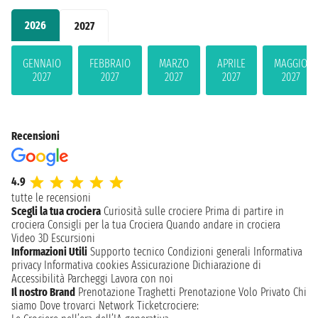
2026
2027
GENNAIO
FEBBRAIO
MARZO
APRILE
MAGGIO
2027
2027
2027
2027
2027
Recensioni
4.9
tutte le recensioni
Scegli la tua crociera
Curiosità sulle crociere
Prima di partire in
crociera
Consigli per la tua Crociera
Quando andare in crociera
Video 3D
Escursioni
Informazioni Utili
Supporto tecnico
Condizioni generali
Informativa
privacy
Informativa cookies
Assicurazione
Dichiarazione di
Accessibilità
Parcheggi
Lavora con noi
Il nostro Brand
Prenotazione Traghetti
Prenotazione Volo Privato
Chi
siamo
Dove trovarci
Network
Ticketcrociere: