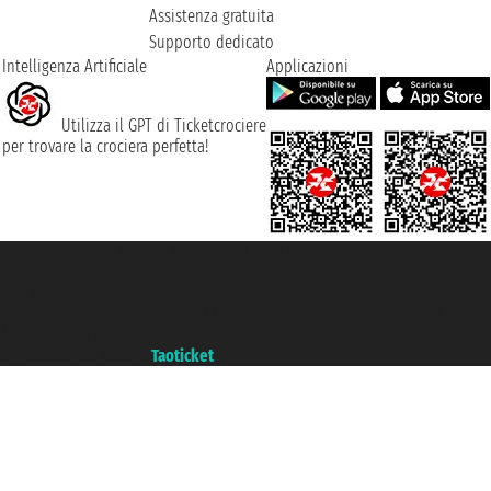
Assistenza gratuita
Supporto dedicato
Intelligenza Artificiale
Applicazioni
Utilizza il GPT di Ticketcrociere
per trovare la crociera perfetta!
Taoticket S.r.l. Via Brigata Liguria, 3/21 16121 Genova ©2007/2026 -
Ticketcrociere ® è un Marchio Registrato
P.Iva 06206400720 - Capitale Sociale € 100.000,00 i.v. - Iscritta alla Camera
di Commercio di Genova con REA 433093. - Aut. Prov. n° 6167/131601 -
Assicurazione Unipol - polizza n. 206484182
Un portale del gruppo
Taoticket