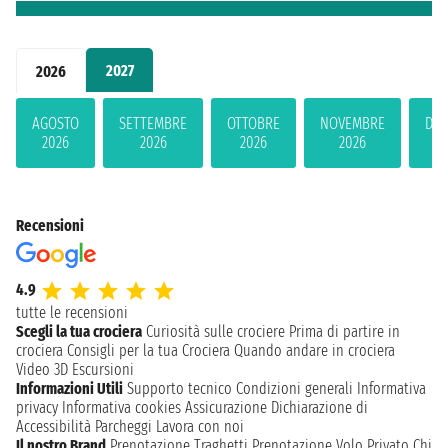
2027
2026
AGOSTO
SETTEMBRE
OTTOBRE
NOVEMBRE
DIC
2026
2026
2026
2026
2
Recensioni
4.9
tutte le recensioni
Scegli la tua crociera
Curiosità sulle crociere
Prima di partire in
crociera
Consigli per la tua Crociera
Quando andare in crociera
Video 3D
Escursioni
Informazioni Utili
Supporto tecnico
Condizioni generali
Informativa
privacy
Informativa cookies
Assicurazione
Dichiarazione di
Accessibilità
Parcheggi
Lavora con noi
Il nostro Brand
Prenotazione Traghetti
Prenotazione Volo Privato
Chi