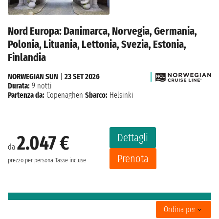
Nord Europa: Danimarca, Norvegia, Germania,
Polonia, Lituania, Lettonia, Svezia, Estonia,
Finlandia
NORWEGIAN SUN
|
23 SET 2026
Durata:
9 notti
Partenza da:
Copenaghen
Sbarco:
Helsinki
Dettagli
2.047 €
da
Prenota
prezzo per persona
Tasse incluse
Ordina per