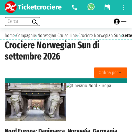
Cerca
home
›
Compagnie
›
Norwegian Cruise Line
›
Crociere Norwegian Sun
›
Sett
Crociere Norwegian Sun di
settembre 2026
Ordina per
Nord Europa: Danimarca, Norvegia, Germania,