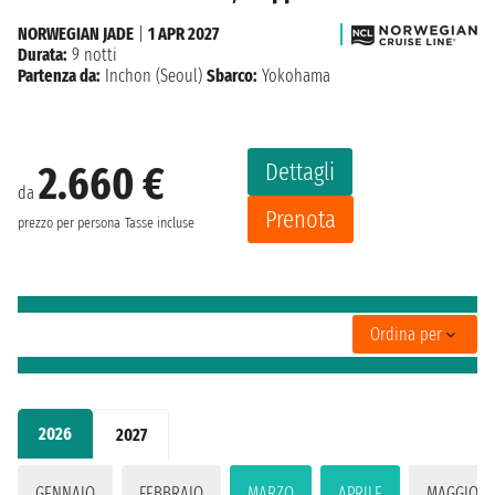
NORWEGIAN JADE
|
1 APR 2027
Durata:
9 notti
Partenza da:
Inchon (Seoul)
Sbarco:
Yokohama
Dettagli
2.660 €
da
Prenota
prezzo per persona
Tasse incluse
Ordina per
2026
2027
GENNAIO
FEBBRAIO
MARZO
APRILE
MAGGIO