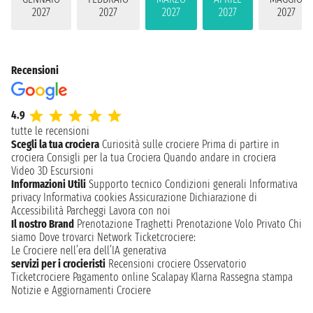
2027
2027
2027
2027
2027
Recensioni
4.9
tutte le recensioni
Scegli la tua crociera
Curiosità sulle crociere
Prima di partire in
crociera
Consigli per la tua Crociera
Quando andare in crociera
Video 3D
Escursioni
Informazioni Utili
Supporto tecnico
Condizioni generali
Informativa
privacy
Informativa cookies
Assicurazione
Dichiarazione di
Accessibilità
Parcheggi
Lavora con noi
Il nostro Brand
Prenotazione Traghetti
Prenotazione Volo Privato
Chi
siamo
Dove trovarci
Network
Ticketcrociere:
Le Crociere nell’era dell’IA generativa
servizi per i crocieristi
Recensioni crociere
Osservatorio
Ticketcrociere
Pagamento online
Scalapay
Klarna
Rassegna stampa
Notizie e Aggiornamenti Crociere