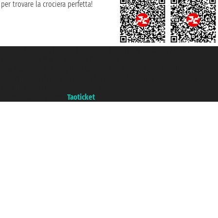
per trovare la crociera perfetta!
Taoticket S.r.l. Via Brigata Liguria, 3/21 16121 Genova ©2007/2026 -
Ticketcrociere ® è un Marchio Registrato
P.Iva 06206400720 - Capitale Sociale € 100.000,00 i.v. - Iscritta alla Camera
di Commercio di Genova con REA 433093. - Aut. Prov. n° 6167/131601 -
Assicurazione Unipol - polizza n. 206484182
Un portale del gruppo
Taoticket