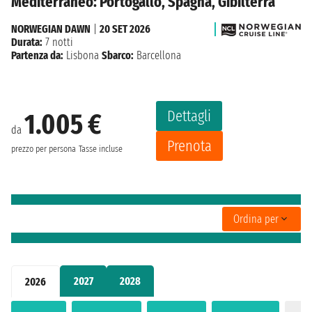
Mediterraneo: Portogallo, Spagna, Gibilterra
NORWEGIAN DAWN
|
20 SET 2026
Durata:
7 notti
Partenza da:
Lisbona
Sbarco:
Barcellona
Dettagli
1.005 €
da
Prenota
prezzo per persona
Tasse incluse
Ordina per
2027
2028
2026