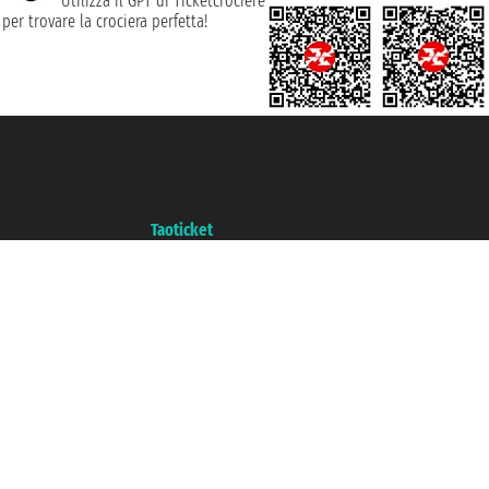
Utilizza il GPT di Ticketcrociere
per trovare la crociera perfetta!
Taoticket S.r.l. Via Brigata Liguria, 3/21 16121 Genova ©2007/2026 -
Ticketcrociere ® è un Marchio Registrato
P.Iva 06206400720 - Capitale Sociale € 100.000,00 i.v. - Iscritta alla Camera
di Commercio di Genova con REA 433093. - Aut. Prov. n° 6167/131601 -
Assicurazione Unipol - polizza n. 206484182
Un portale del gruppo
Taoticket