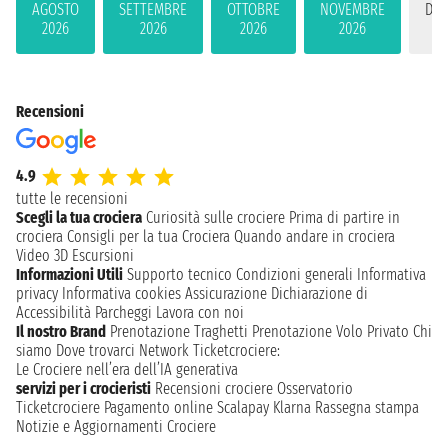
AGOSTO
SETTEMBRE
OTTOBRE
NOVEMBRE
DIC
2026
2026
2026
2026
2
Recensioni
4.9
tutte le recensioni
Scegli la tua crociera
Curiosità sulle crociere
Prima di partire in
crociera
Consigli per la tua Crociera
Quando andare in crociera
Video 3D
Escursioni
Informazioni Utili
Supporto tecnico
Condizioni generali
Informativa
privacy
Informativa cookies
Assicurazione
Dichiarazione di
Accessibilità
Parcheggi
Lavora con noi
Il nostro Brand
Prenotazione Traghetti
Prenotazione Volo Privato
Chi
siamo
Dove trovarci
Network
Ticketcrociere:
Le Crociere nell’era dell’IA generativa
servizi per i crocieristi
Recensioni crociere
Osservatorio
Ticketcrociere
Pagamento online
Scalapay
Klarna
Rassegna stampa
Notizie e Aggiornamenti Crociere