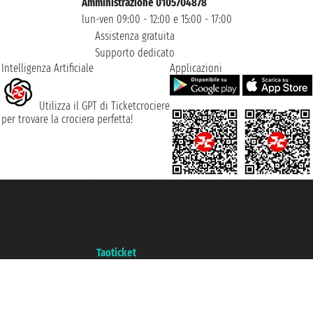
Amministrazione 0105704878
lun-ven 09:00 - 12:00 e 15:00 - 17:00
Assistenza gratuita
Supporto dedicato
Intelligenza Artificiale
Applicazioni
Utilizza il GPT di Ticketcrociere
per trovare la crociera perfetta!
Taoticket S.r.l. Via Brigata Liguria, 3/21 16121 Genova ©2007/2026 -
Ticketcrociere ® è un Marchio Registrato
P.Iva 06206400720 - Capitale Sociale € 100.000,00 i.v. - Iscritta alla Camera
di Commercio di Genova con REA 433093. - Aut. Prov. n° 6167/131601 -
Assicurazione Unipol - polizza n. 206484182
Un portale del gruppo
Taoticket