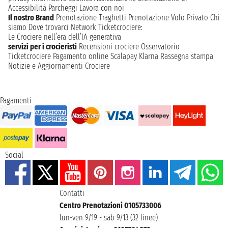
Accessibilità
Parcheggi
Lavora con noi
Il nostro Brand
Prenotazione Traghetti
Prenotazione Volo Privato
Chi
siamo
Dove trovarci
Network
Ticketcrociere:
Le Crociere nell’era dell’IA generativa
servizi per i crocieristi
Recensioni crociere
Osservatorio
Ticketcrociere
Pagamento online
Scalapay
Klarna
Rassegna stampa
Notizie e Aggiornamenti Crociere
Pagamenti
Social
Contatti
Centro Prenotazioni 0105733006
lun-ven 9/19 - sab 9/13 (32 linee)