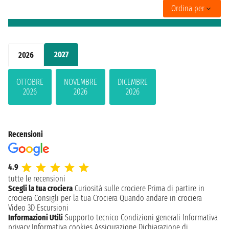
Ordina per
2027
2026
OTTOBRE
NOVEMBRE
DICEMBRE
2026
2026
2026
Recensioni
4.9
tutte le recensioni
Scegli la tua crociera
Curiosità sulle crociere
Prima di partire in
crociera
Consigli per la tua Crociera
Quando andare in crociera
Video 3D
Escursioni
Informazioni Utili
Supporto tecnico
Condizioni generali
Informativa
privacy
Informativa cookies
Assicurazione
Dichiarazione di