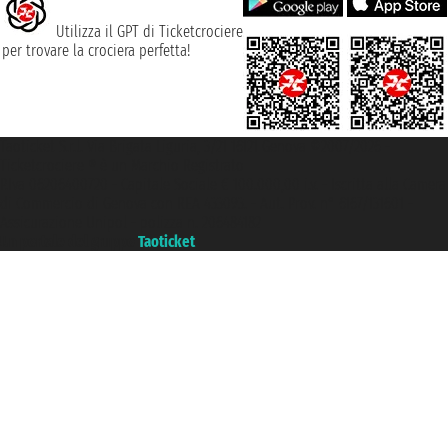
Utilizza il GPT di Ticketcrociere
per trovare la crociera perfetta!
Taoticket S.r.l. Via Brigata Liguria, 3/21 16121 Genova ©2007/2026 -
Ticketcrociere ® è un Marchio Registrato
P.Iva 06206400720 - Capitale Sociale € 100.000,00 i.v. - Iscritta alla Camera
di Commercio di Genova con REA 433093. - Aut. Prov. n° 6167/131601 -
Assicurazione Unipol - polizza n. 206484182
Un portale del gruppo
Taoticket