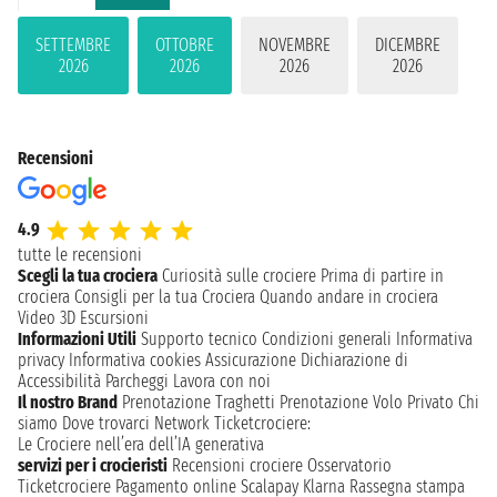
SETTEMBRE
OTTOBRE
NOVEMBRE
DICEMBRE
2026
2026
2026
2026
Recensioni
4.9
tutte le recensioni
Scegli la tua crociera
Curiosità sulle crociere
Prima di partire in
crociera
Consigli per la tua Crociera
Quando andare in crociera
Video 3D
Escursioni
Informazioni Utili
Supporto tecnico
Condizioni generali
Informativa
privacy
Informativa cookies
Assicurazione
Dichiarazione di
Accessibilità
Parcheggi
Lavora con noi
Il nostro Brand
Prenotazione Traghetti
Prenotazione Volo Privato
Chi
siamo
Dove trovarci
Network
Ticketcrociere:
Le Crociere nell’era dell’IA generativa
servizi per i crocieristi
Recensioni crociere
Osservatorio
Ticketcrociere
Pagamento online
Scalapay
Klarna
Rassegna stampa