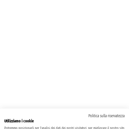
Politica sulla riservatezza
Utilizziamo i cookie
Potremmo posizionarli per l'analisi dei dati dei nostri visitatori, per migliorare il nostro sito