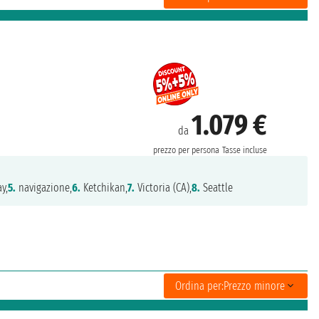
1.079 €
da
prezzo per persona
Tasse incluse
y,
5.
navigazione,
6.
Ketchikan,
7.
Victoria (CA),
8.
Seattle
Ordina per:
Prezzo minore