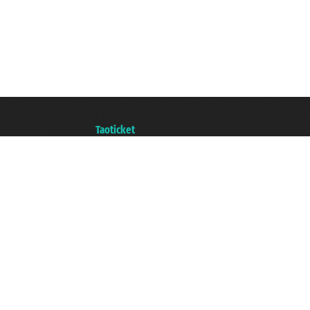
Taoticket S.r.l. Via Brigata Liguria, 3/21 16121 Genova ©2007/2026 - Ticketc
P.Iva 06206400720 - Capitale Sociale € 100.000,00 i.v. - Iscritta alla Came
Un portale del gruppo
Taoticket