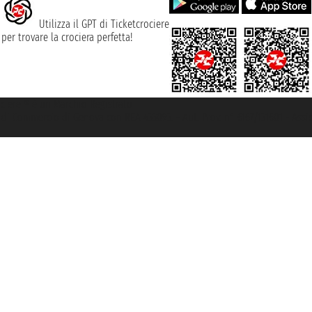
Utilizza il GPT di Ticketcrociere
per trovare la crociera perfetta!
rociere ® è un Marchio Registrato
ra di Commercio di Genova con REA 433093. - Aut. Prov. n° 6167/131601 - Ass