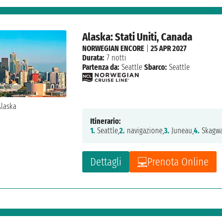
Alaska: Stati Uniti, Canada
NORWEGIAN ENCORE
|
25 APR 2027
Durata:
7 notti
Partenza da:
Seattle
Sbarco:
Seattle
Itinerario:
1.
Seattle,
2.
navigazione,
3.
Juneau,
4.
Skagwa
Dettagli
Prenota Online