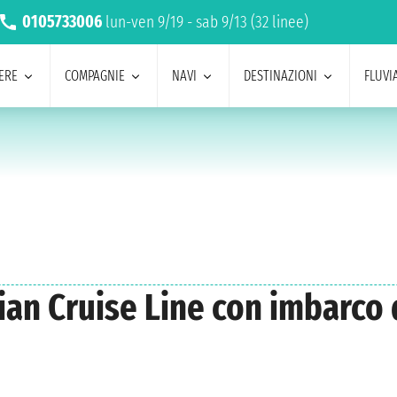
0105733006
lun-ven 9/19 - sab 9/13 (32 linee)
ERE
COMPAGNIE
NAVI
DESTINAZIONI
FLUVIA
ian Cruise Line con imbarco 