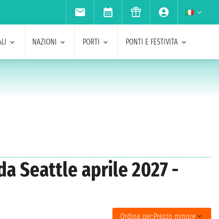
LI
NAZIONI
PORTI
PONTI E FESTIVITA
da Seattle aprile 2027 -
Ordina per:
Prezzo minore