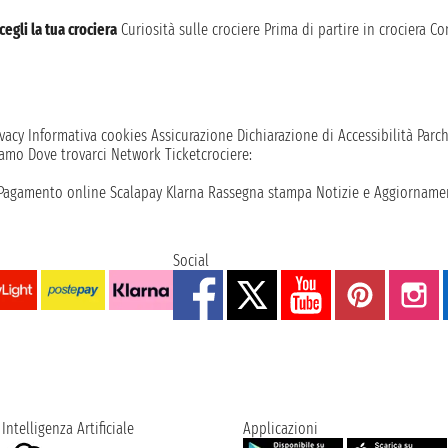
cegli la tua crociera
Curiosità sulle crociere
Prima di partire in crociera
Con
vacy
Informativa cookies
Assicurazione
Dichiarazione di Accessibilità
Parc
iamo
Dove trovarci
Network
Ticketcrociere:
Pagamento online
Scalapay
Klarna
Rassegna stampa
Notizie e Aggiornamen
Social
Intelligenza Artificiale
Applicazioni