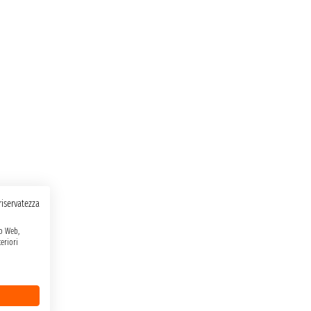
 riservatezza
to Web,
eriori