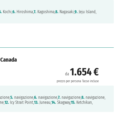
5.
Kochi,
6.
Hiroshima,
7.
Kagoshima,
8.
Nagasaki,
9.
Jeju Island,
, Canada
1.654 €
da
prezzo per persona
Tasse incluse
zione,
5.
navigazione,
6.
navigazione,
7.
navigazione,
8.
navigazione,
ne,
12.
Icy Strait Point,
13.
Juneau,
14.
Skagway,
15.
Ketchikan,