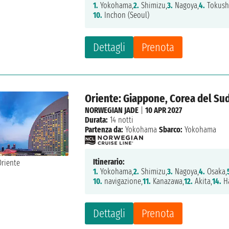
1.
Yokohama,
2.
Shimizu,
3.
Nagoya,
4.
Tokush
10.
Inchon (Seoul)
Dettagli
Prenota
Oriente: Giappone, Corea del Su
NORWEGIAN JADE
|
10 APR 2027
Durata:
14 notti
Partenza da:
Yokohama
Sbarco:
Yokohama
Itinerario:
1.
Yokohama,
2.
Shimizu,
3.
Nagoya,
4.
Osaka,
10.
navigazione,
11.
Kanazawa,
12.
Akita,
14.
Ha
Dettagli
Prenota