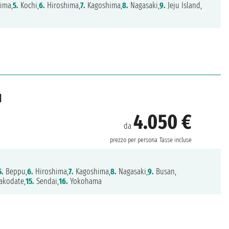
ima,
5.
Kochi,
6.
Hiroshima,
7.
Kagoshima,
8.
Nagasaki,
9.
Jeju Island,
d
4.050 €
da
prezzo per persona
Tasse incluse
5.
Beppu,
6.
Hiroshima,
7.
Kagoshima,
8.
Nagasaki,
9.
Busan,
kodate,
15.
Sendai,
16.
Yokohama