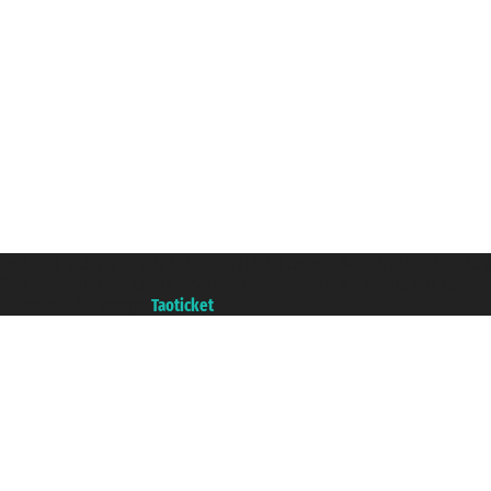
Taoticket S.r.l. Via Brigata Liguria, 3/21 16121 Genova ©2007/2026 - Ticketc
P.Iva 06206400720 - Capitale Sociale € 100.000,00 i.v. - Iscritta alla Came
Un portale del gruppo
Taoticket