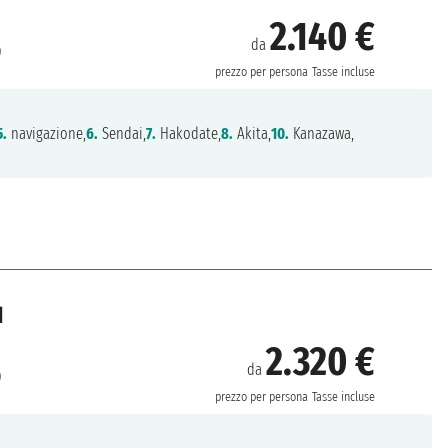
2.140 €
da
)
prezzo per persona
Tasse incluse
5.
navigazione,
6.
Sendai,
7.
Hakodate,
8.
Akita,
10.
Kanazawa,
d
2.320 €
da
)
prezzo per persona
Tasse incluse