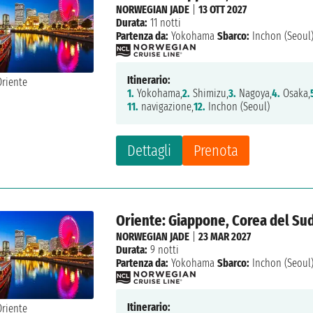
NORWEGIAN JADE
|
13 OTT 2027
Durata:
11 notti
Partenza da:
Yokohama
Sbarco:
Inchon (Seoul
Itinerario:
1.
Yokohama,
2.
Shimizu,
3.
Nagoya,
4.
Osaka,
11.
navigazione,
12.
Inchon (Seoul)
Dettagli
Prenota
Oriente: Giappone, Corea del Su
NORWEGIAN JADE
|
23 MAR 2027
Durata:
9 notti
Partenza da:
Yokohama
Sbarco:
Inchon (Seoul
Itinerario: