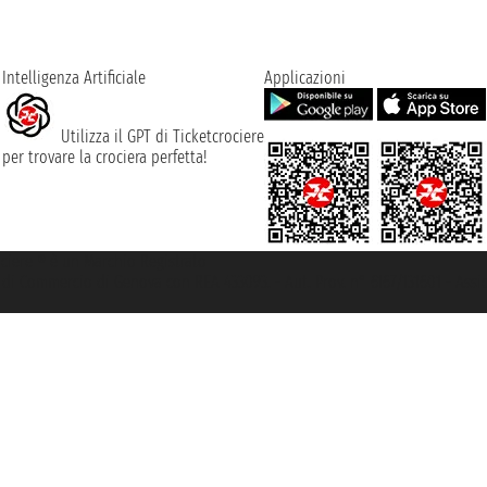
Intelligenza Artificiale
Applicazioni
Utilizza il GPT di Ticketcrociere
per trovare la crociera perfetta!
rociere ® è un Marchio Registrato
ra di Commercio di Genova con REA 433093. - Aut. Prov. n° 6167/131601 - Ass