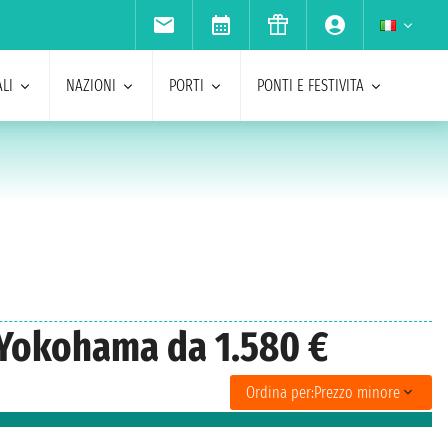
LI
NAZIONI
PORTI
PONTI E FESTIVITA
o Yokohama da 1.580 €
Ordina per:
Prezzo minore