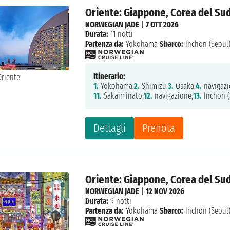
Oriente: Giappone, Corea del Su
NORWEGIAN JADE
|
7 OTT 2026
Durata:
11 notti
Partenza da:
Yokohama
Sbarco:
Inchon (Seoul
Itinerario:
1.
Yokohama,
2.
Shimizu,
3.
Osaka,
4.
navigazi
11.
Sakaiminato,
12.
navigazione,
13.
Inchon (
Dettagli
Prenota
Oriente: Giappone, Corea del Su
NORWEGIAN JADE
|
12 NOV 2026
Durata:
9 notti
Partenza da:
Yokohama
Sbarco:
Inchon (Seoul