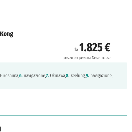
 Kong
1.825 €
da
prezzo per persona
Tasse incluse
Hiroshima,
6.
navigazione,
7.
Okinawa,
8.
Keelung,
9.
navigazione,
d