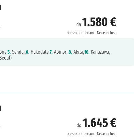
d
1.580 €
da
)
prezzo per persona
Tasse incluse
one,
5.
Sendai,
6.
Hakodate,
7.
Aomori,
8.
Akita,
10.
Kanazawa,
Seoul)
d
1.645 €
da
)
prezzo per persona
Tasse incluse