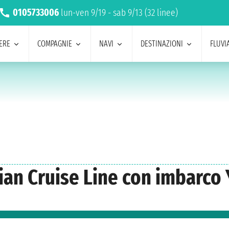
0105733006
lun-ven 9/19 - sab 9/13 (32 linee)
ERE
COMPAGNIE
NAVI
DESTINAZIONI
FLUVIA
gian Cruise Line con imbarc