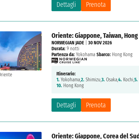
Dettagli
Prenota
Oriente: Giappone, Taiwan, Hong
NORWEGIAN JADE
|
30 NOV 2026
Durata:
9 notti
Partenza da:
Yokohama
Sbarco:
Hong Kong
Itinerario:
1.
Yokohama,
2.
Shimizu,
3.
Osaka,
4.
Kochi,
5.
10.
Hong Kong
Dettagli
Prenota
Oriente: Giappone, Corea del Su