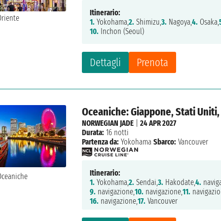
Itinerario:
1.
Yokohama,
2.
Shimizu,
3.
Nagoya,
4.
Osaka,
10.
Inchon (Seoul)
Dettagli
Prenota
Oceaniche: Giappone, Stati Uniti
NORWEGIAN JADE
|
24 APR 2027
Durata:
16 notti
Partenza da:
Yokohama
Sbarco:
Vancouver
Itinerario:
1.
Yokohama,
2.
Sendai,
3.
Hakodate,
4.
naviga
9.
navigazione,
10.
navigazione,
11.
navigazio
16.
navigazione,
17.
Vancouver