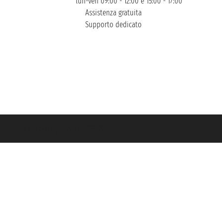
lun-ven 09:00 - 12:00 e 15:00 - 17:00
Assistenza gratuita
Supporto dedicato
icurazione Unipol - polizza n. 206484182