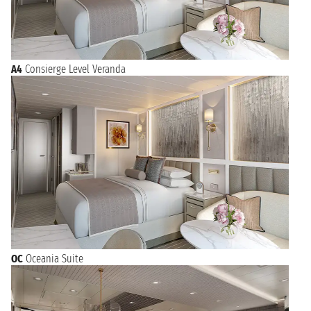
A4
Consierge Level Veranda
OC
Oceania Suite