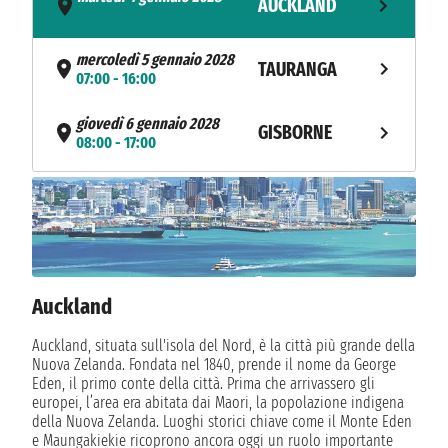
AUCKLAND
- 17:00
mercoledì 5 gennaio 2028
TAURANGA
07:00 - 16:00
giovedì 6 gennaio 2028
GISBORNE
08:00 - 17:00
venerdì 7 gennaio 2028
NAPIER
07:00 - 16:00
sabato 8 gennaio 2028
WELLINGTON
09:00 - 18:00
Auckland
domenica 9 gennaio 2028
PICTON
08:00 - 17:00
Auckland, situata sull'isola del Nord, è la città più grande della
Nuova Zelanda. Fondata nel 1840, prende il nome da George
lunedì 10 gennaio 2028
Eden, il primo conte della città. Prima che arrivassero gli
CHRISTCHURCH
08:00 - 17:00
europei, l’area era abitata dai Maori, la popolazione indigena
della Nuova Zelanda. Luoghi storici chiave come il Monte Eden
e Maungakiekie ricoprono ancora oggi un ruolo importante
martedì 11 gennaio 2028