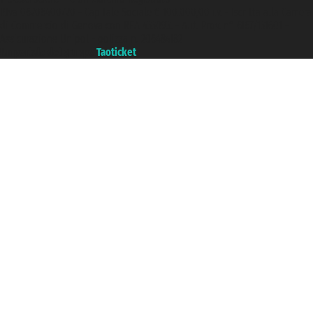
P.Iva 06206400720 - Capitale Sociale € 100.000,00 i.v. - Iscritta alla Camera
di Commercio di Genova con REA 433093. - Aut. Prov. n° 6167/131601 -
Assicurazione Unipol - polizza n. 206484182
Un portale del gruppo
Taoticket