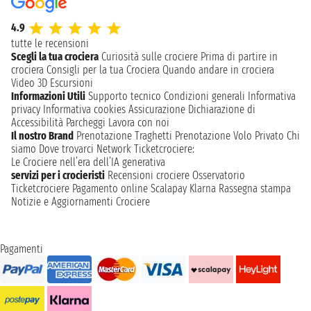
4.9
tutte le recensioni
Scegli la tua crociera
Curiosità sulle crociere
Prima di partire in
crociera
Consigli per la tua Crociera
Quando andare in crociera
Video 3D
Escursioni
Informazioni Utili
Supporto tecnico
Condizioni generali
Informativa
privacy
Informativa cookies
Assicurazione
Dichiarazione di
Accessibilità
Parcheggi
Lavora con noi
Il nostro Brand
Prenotazione Traghetti
Prenotazione Volo Privato
Chi
siamo
Dove trovarci
Network
Ticketcrociere:
Le Crociere nell’era dell’IA generativa
servizi per i crocieristi
Recensioni crociere
Osservatorio
Ticketcrociere
Pagamento online
Scalapay
Klarna
Rassegna stampa
Notizie e Aggiornamenti Crociere
Pagamenti