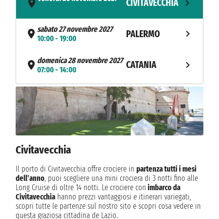
CIVITAVECCHIA
- 17:00
sabato 27 novembre 2027
PALERMO
10:00 - 19:00
domenica 28 novembre 2027
CATANIA
07:00 - 14:00
lunedì 29 novembre 2027
KATAKOLON
11:00 - 18:00
martedì 30 novembre 2027
HERAKLION
10:00 - 19:00
Civitavecchia
mercoledì 1 dicembre 2027
RODI
07:00 - 17:00
Il porto di Civitavecchia offre crociere in
partenza tutti i mesi
dell’anno
, puoi scegliere una mini crociera di 3 notti fino alle
giovedì 2 dicembre 2027
Long Cruise di oltre 14 notti. Le crociere con
imbarco da
LIMISSO
11:00 - 19:00
Civitavecchia
hanno prezzi vantaggiosi e itinerari variegati,
scopri tutte le partenze sul nostro sito e scopri cosa vedere in
NAVIGAZIONE
venerdì 3 dicembre 2027
questa graziosa cittadina de Lazio.