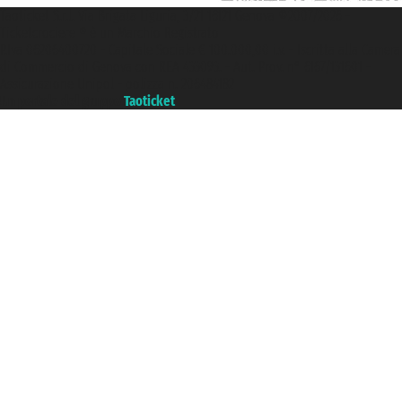
Taoticket S.r.l. Via Brigata Liguria, 3/21 16121 Genova ©2007/2026 -
Ticketcrociere ® è un Marchio Registrato
P.Iva 06206400720 - Capitale Sociale € 100.000,00 i.v. - Iscritta alla Camera
di Commercio di Genova con REA 433093. - Aut. Prov. n° 6167/131601 -
Assicurazione Unipol - polizza n. 206484182
Un portale del gruppo
Taoticket