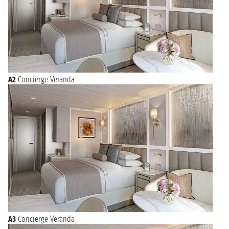
Oltre a essere a un passo dalle meraviglie archeologiche di
Roma, Civitavecchia offre molto ai turisti che possono
passeggiare per le vie del centro storico ammirando le vetrine
dei negozi o la famosa Fontana di Vanvitelli. Da lì si può
visitare il Forte Michelangelo o la Porta Livorno fino ad arrivare
alla Darsena Romana. Da non perdere l’antico Lazzaretto e la
Rocca con i resti archeologici romani.
A2
Concierge Veranda
A3
Concierge Veranda