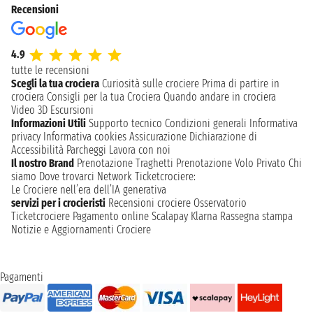
Recensioni
4.9
tutte le recensioni
Scegli la tua crociera
Curiosità sulle crociere
Prima di partire in
crociera
Consigli per la tua Crociera
Quando andare in crociera
Video 3D
Escursioni
Informazioni Utili
Supporto tecnico
Condizioni generali
Informativa
privacy
Informativa cookies
Assicurazione
Dichiarazione di
Accessibilità
Parcheggi
Lavora con noi
Il nostro Brand
Prenotazione Traghetti
Prenotazione Volo Privato
Chi
siamo
Dove trovarci
Network
Ticketcrociere:
Le Crociere nell’era dell’IA generativa
servizi per i crocieristi
Recensioni crociere
Osservatorio
Ticketcrociere
Pagamento online
Scalapay
Klarna
Rassegna stampa
Notizie e Aggiornamenti Crociere
Pagamenti