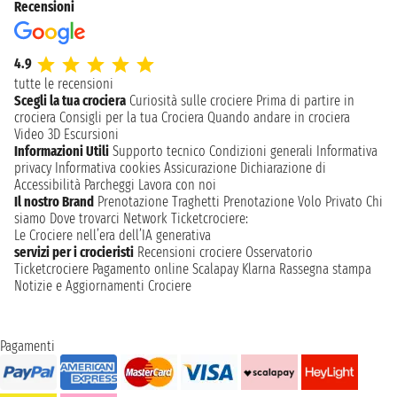
Recensioni
4.9
tutte le recensioni
Scegli la tua crociera
Curiosità sulle crociere
Prima di partire in
crociera
Consigli per la tua Crociera
Quando andare in crociera
Video 3D
Escursioni
Informazioni Utili
Supporto tecnico
Condizioni generali
Informativa
privacy
Informativa cookies
Assicurazione
Dichiarazione di
Accessibilità
Parcheggi
Lavora con noi
Il nostro Brand
Prenotazione Traghetti
Prenotazione Volo Privato
Chi
siamo
Dove trovarci
Network
Ticketcrociere:
Le Crociere nell’era dell’IA generativa
servizi per i crocieristi
Recensioni crociere
Osservatorio
Ticketcrociere
Pagamento online
Scalapay
Klarna
Rassegna stampa
Notizie e Aggiornamenti Crociere
Pagamenti