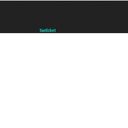
Taoticket S.r.l. Via Brigata Liguria, 3/21 16121 Genova ©2007/2026 -
Ticketcrociere ® è un Marchio Registrato
P.Iva 06206400720 - Capitale Sociale € 100.000,00 i.v. - Iscritta alla Camera
di Commercio di Genova con REA 433093. - Aut. Prov. n° 6167/131601 -
Assicurazione Unipol - polizza n. 206484182
Un portale del gruppo
Taoticket