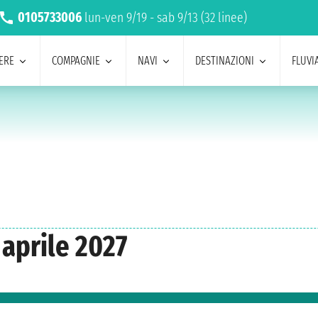
0105733006
lun-ven 9/19 - sab 9/13 (32 linee)
ERE
COMPAGNIE
NAVI
DESTINAZIONI
FLUVIA
 aprile 2027