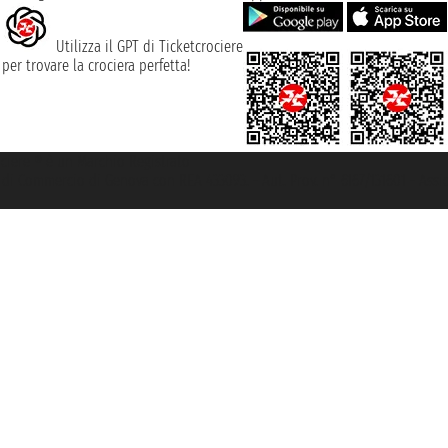
Utilizza il GPT di Ticketcrociere
per trovare la crociera perfetta!
rociere ® è un Marchio Registrato
ra di Commercio di Genova con REA 433093. - Aut. Prov. n° 6167/131601 - Ass