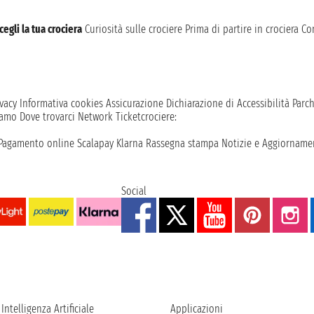
cegli la tua crociera
Curiosità sulle crociere
Prima di partire in crociera
Con
vacy
Informativa cookies
Assicurazione
Dichiarazione di Accessibilità
Parc
iamo
Dove trovarci
Network
Ticketcrociere:
Pagamento online
Scalapay
Klarna
Rassegna stampa
Notizie e Aggiornamen
Social
Intelligenza Artificiale
Applicazioni