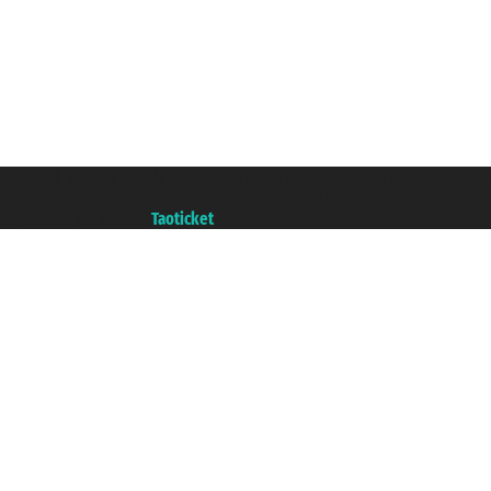
Taoticket S.r.l. Via Brigata Liguria, 3/21 16121 Genova ©2007/2026 - Ticketc
P.Iva 06206400720 - Capitale Sociale € 100.000,00 i.v. - Iscritta alla Came
Un portale del gruppo
Taoticket