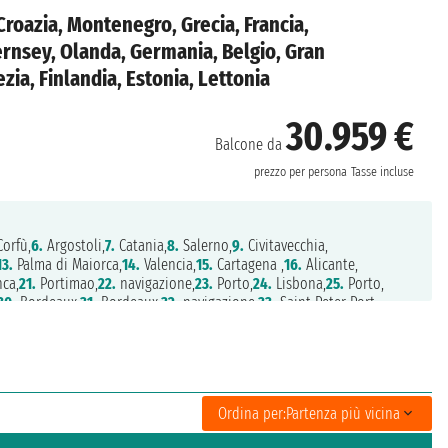
 Croazia, Montenegro, Grecia, Francia,
rnsey, Olanda, Germania, Belgio, Gran
zia, Finlandia, Estonia, Lettonia
30.959 €
Balcone da
prezzo per persona
Tasse incluse
orfù,
6.
Argostoli,
7.
Catania,
8.
Salerno,
9.
Civitavecchia,
13.
Palma di Maiorca,
14.
Valencia,
15.
Cartagena ,
16.
Alicante,
ca,
21.
Portimao,
22.
navigazione,
23.
Porto,
24.
Lisbona,
25.
Porto,
30.
Bordeaux,
31.
Bordeaux,
32.
navigazione,
33.
Saint Peter Port,
37.
Kiel,
38.
Amburgo,
39.
navigazione,
40.
Zeebrugge,
zione,
44.
Edimburgo,
45.
Aberdeen,
46.
Lerwick,
47.
Kirkwall,
obh,
52.
Falmouth,
53.
Southampton,
54.
navigazione,
55.
Skagen,
ma,
59.
Helsinki,
60.
Tallinn,
61.
Riga,
62.
Visby,
63.
Warnemünde,
,
67.
Southampton
Ordina per:
Partenza più vicina