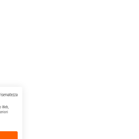
 riservatezza
to Web,
eriori