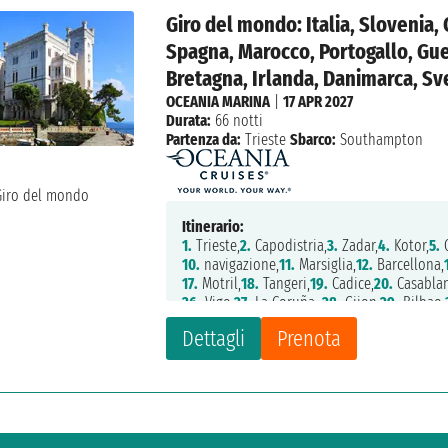
Giro del mondo: Italia, Slovenia,
Spagna, Marocco, Portogallo, Gue
Bretagna, Irlanda, Danimarca, Sve
OCEANIA MARINA
|
17 APR 2027
Durata:
66 notti
Partenza da:
Trieste
Sbarco:
Southampton
Itinerario:
1.
Trieste,
2.
Capodistria,
3.
Zadar,
4.
Kotor,
5.
C
10.
navigazione,
11.
Marsiglia,
12.
Barcellona,
17.
Motril,
18.
Tangeri,
19.
Cadice,
20.
Casablan
26.
Vigo,
27.
La Coruña ,
28.
Gijon,
29.
Bilbao,
34.
Le Havre,
35.
Rotterdam,
36.
Amsterdam,
Dettagli
Prenota
41.
Southampton,
42.
navigazione,
43.
naviga
48.
Stornoway,
49.
Belfast,
50.
Liverpool,
51.
C
56.
Copenaghen,
57.
navigazione,
58.
Stoccol
64.
Aarhus,
65.
navigazione,
66.
navigazione