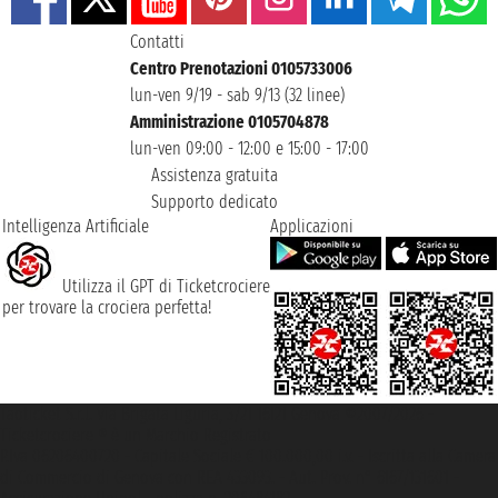
Contatti
Centro Prenotazioni 0105733006
lun-ven 9/19 - sab 9/13 (32 linee)
Amministrazione 0105704878
lun-ven 09:00 - 12:00 e 15:00 - 17:00
Assistenza gratuita
Supporto dedicato
Intelligenza Artificiale
Applicazioni
Utilizza il GPT di Ticketcrociere
per trovare la crociera perfetta!
Taoticket S.r.l. Via Brigata Liguria, 3/21 16121 Genova ©2007/2026 -
Ticketcrociere ® è un Marchio Registrato
P.Iva 06206400720 - Capitale Sociale € 100.000,00 i.v. - Iscritta alla Camera
di Commercio di Genova con REA 433093. - Aut. Prov. n° 6167/131601 -