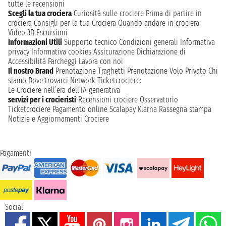
tutte le recensioni
Scegli la tua crociera
Curiosità sulle crociere
Prima di partire in
crociera
Consigli per la tua Crociera
Quando andare in crociera
Video 3D
Escursioni
Informazioni Utili
Supporto tecnico
Condizioni generali
Informativa
privacy
Informativa cookies
Assicurazione
Dichiarazione di
Accessibilità
Parcheggi
Lavora con noi
Il nostro Brand
Prenotazione Traghetti
Prenotazione Volo Privato
Chi
siamo
Dove trovarci
Network
Ticketcrociere:
Le Crociere nell’era dell’IA generativa
servizi per i crocieristi
Recensioni crociere
Osservatorio
Ticketcrociere
Pagamento online
Scalapay
Klarna
Rassegna stampa
Notizie e Aggiornamenti Crociere
Pagamenti
Social