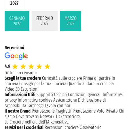
2027
GENNAIO
FEBBRAIO
MARZO
2027
2027
2027
Recensioni
4.9
tutte le recensioni
Scegli la tua crociera
Curiosità sulle crociere
Prima di partire in
crociera
Consigli per la tua Crociera
Quando andare in crociera
Video 3D
Escursioni
Informazioni Utili
Supporto tecnico
Condizioni generali
Informativa
privacy
Informativa cookies
Assicurazione
Dichiarazione di
Accessibilità
Parcheggi
Lavora con noi
Il nostro Brand
Prenotazione Traghetti
Prenotazione Volo Privato
Chi
siamo
Dove trovarci
Network
Ticketcrociere:
Le Crociere nell’era dell’IA generativa
servizi per i crocieristi
Recensioni crociere
Osservatorio