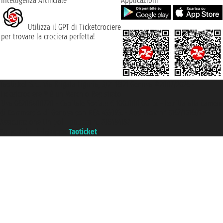
Intelligenza Artificiale
Applicazioni
Utilizza il GPT di Ticketcrociere
per trovare la crociera perfetta!
Taoticket S.r.l. Via Brigata Liguria, 3/21 16121 Genova ©2007/2026 -
Ticketcrociere ® è un Marchio Registrato
P.Iva 06206400720 - Capitale Sociale € 100.000,00 i.v. - Iscritta alla Camera
di Commercio di Genova con REA 433093. - Aut. Prov. n° 6167/131601 -
Assicurazione Unipol - polizza n. 206484182
Un portale del gruppo
Taoticket