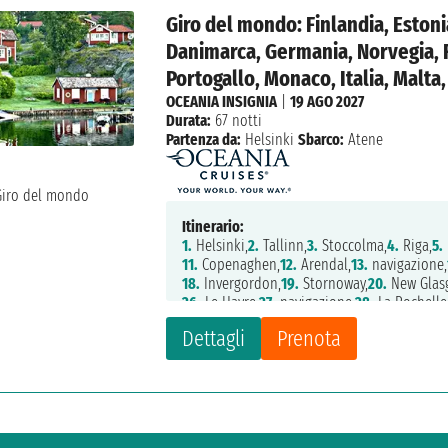
Giro del mondo: Finlandia, Estonia
Danimarca, Germania, Norvegia, F
Portogallo, Monaco, Italia, Malta
OCEANIA INSIGNIA
|
19 AGO 2027
Durata:
67 notti
Partenza da:
Helsinki
Sbarco:
Atene
Itinerario:
1.
Helsinki,
2.
Tallinn,
3.
Stoccolma,
4.
Riga,
5.
11.
Copenaghen,
12.
Arendal,
13.
navigazione,
18.
Invergordon,
19.
Stornoway,
20.
New Glas
26.
Le Havre,
27.
navigazione,
28.
La Rochelle
34.
Porto,
35.
Lisbona,
36.
navigazione,
37.
Mot
Dettagli
Prenota
43.
Montecarlo,
44.
La Spezia,
45.
Livorno,
46
51.
Messina,
52.
La Valletta,
53.
Argostoli,
54.
S
60.
Fiume,
61.
Spalato,
62.
navigazione,
63.
Za