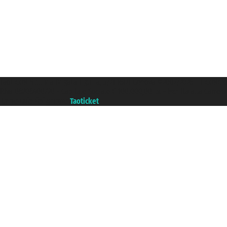
Taoticket S.r.l. Via Brigata Liguria, 3/21 16121 Genova ©2007/2026 - Ticketc
P.Iva 06206400720 - Capitale Sociale € 100.000,00 i.v. - Iscritta alla Came
Un portale del gruppo
Taoticket