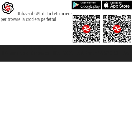
Utilizza il GPT di Ticketcrociere
per trovare la crociera perfetta!
rociere ® è un Marchio Registrato
ra di Commercio di Genova con REA 433093. - Aut. Prov. n° 6167/131601 - Ass