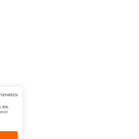
 riservatezza
to Web,
eriori