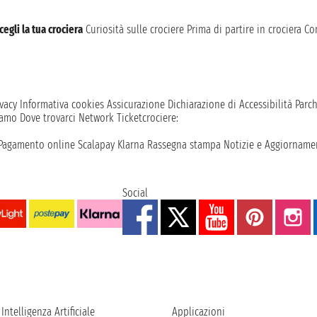
cegli la tua crociera
Curiosità sulle crociere
Prima di partire in crociera
Con
vacy
Informativa cookies
Assicurazione
Dichiarazione di Accessibilità
Parc
iamo
Dove trovarci
Network
Ticketcrociere:
Pagamento online
Scalapay
Klarna
Rassegna stampa
Notizie e Aggiornamen
Social
Intelligenza Artificiale
Applicazioni