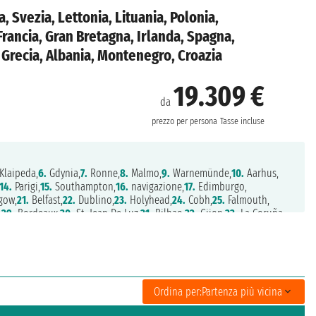
, Svezia, Lettonia, Lituania, Polonia,
rancia, Gran Bretagna, Irlanda, Spagna,
, Grecia, Albania, Montenegro, Croazia
19.309 €
da
prezzo per persona
Tasse incluse
Klaipeda,
6.
Gdynia,
7.
Ronne,
8.
Malmo,
9.
Warnemünde,
10.
Aarhus,
14.
Parigi,
15.
Southampton,
16.
navigazione,
17.
Edimburgo,
gow,
21.
Belfast,
22.
Dublino,
23.
Holyhead,
24.
Cobh,
25.
Falmouth,
,
29.
Bordeaux,
30.
St. Jean De Luz,
31.
Bilbao,
32.
Gijon,
33.
La Coruña ,
ril,
38.
Alicante,
39.
Port Mahon,
40.
Barcellona,
41.
Sete,
42.
Tolone,
.
Piombino,
47.
Bastia,
48.
Olbia,
49.
Civitavecchia,
50.
Salerno,
aranda,
55.
Kotor,
56.
Dubrovnik,
57.
Zadar,
58.
Venezia,
59.
Venezia,
nte,
64.
Gythion,
65.
Heraklion,
66.
Rodi,
67.
Mykonos,
68.
Atene
Ordina per:
Partenza più vicina