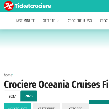
LAST MINUTE
OFFERTE
CROCIERE LUSSO
CROCI
home
›
Crociere Oceania Cruises F
2028
2027