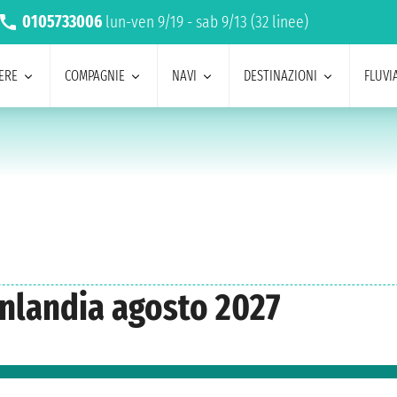
0105733006
lun-ven 9/19 - sab 9/13 (32 linee)
ERE
COMPAGNIE
NAVI
DESTINAZIONI
FLUVIA
inlandia agosto 2027