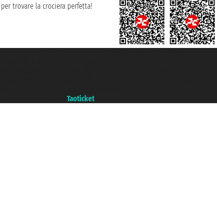
per trovare la crociera perfetta!
Taoticket S.r.l. Via Brigata Liguria, 3/21 16121 Genova ©2007/2026 -
Ticketcrociere ® è un Marchio Registrato
P.Iva 06206400720 - Capitale Sociale € 100.000,00 i.v. - Iscritta alla Camera
di Commercio di Genova con REA 433093. - Aut. Prov. n° 6167/131601 -
Assicurazione Unipol - polizza n. 206484182
Un portale del gruppo
Taoticket