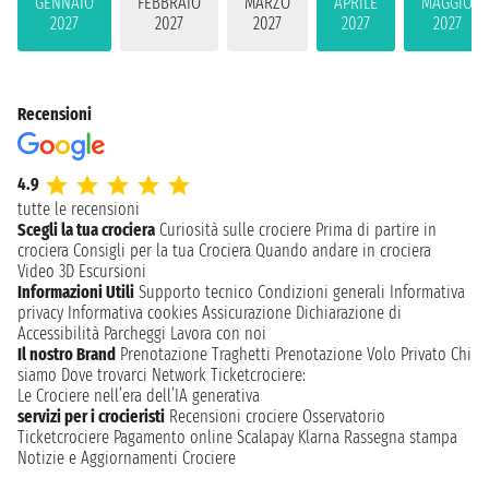
GENNAIO
FEBBRAIO
MARZO
APRILE
MAGGIO
2027
2027
2027
2027
2027
Recensioni
4.9
tutte le recensioni
Scegli la tua crociera
Curiosità sulle crociere
Prima di partire in
crociera
Consigli per la tua Crociera
Quando andare in crociera
Video 3D
Escursioni
Informazioni Utili
Supporto tecnico
Condizioni generali
Informativa
privacy
Informativa cookies
Assicurazione
Dichiarazione di
Accessibilità
Parcheggi
Lavora con noi
Il nostro Brand
Prenotazione Traghetti
Prenotazione Volo Privato
Chi
siamo
Dove trovarci
Network
Ticketcrociere:
Le Crociere nell’era dell’IA generativa
servizi per i crocieristi
Recensioni crociere
Osservatorio
Ticketcrociere
Pagamento online
Scalapay
Klarna
Rassegna stampa
Notizie e Aggiornamenti Crociere