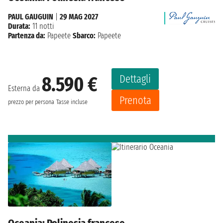
PAUL GAUGUIN
|
29 MAG 2027
Durata:
11 notti
Partenza da:
Papeete
Sbarco:
Papeete
Dettagli
8.590 €
Esterna da
Prenota
prezzo per persona
Tasse incluse