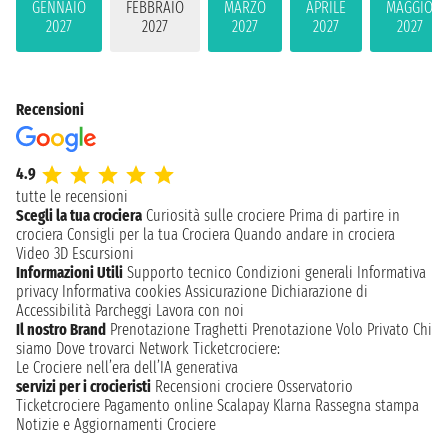
GENNAIO
FEBBRAIO
MARZO
APRILE
MAGGIO
2027
2027
2027
2027
2027
Recensioni
4.9
tutte le recensioni
Scegli la tua crociera
Curiosità sulle crociere
Prima di partire in
crociera
Consigli per la tua Crociera
Quando andare in crociera
Video 3D
Escursioni
Informazioni Utili
Supporto tecnico
Condizioni generali
Informativa
privacy
Informativa cookies
Assicurazione
Dichiarazione di
Accessibilità
Parcheggi
Lavora con noi
Il nostro Brand
Prenotazione Traghetti
Prenotazione Volo Privato
Chi
siamo
Dove trovarci
Network
Ticketcrociere:
Le Crociere nell’era dell’IA generativa
servizi per i crocieristi
Recensioni crociere
Osservatorio
Ticketcrociere
Pagamento online
Scalapay
Klarna
Rassegna stampa
Notizie e Aggiornamenti Crociere