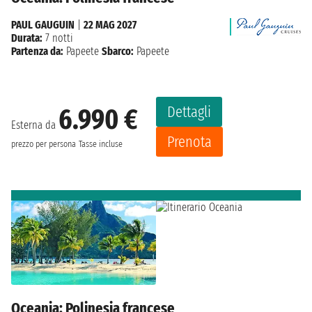
PAUL GAUGUIN
|
22 MAG 2027
Durata:
7 notti
Partenza da:
Papeete
Sbarco:
Papeete
Dettagli
6.990 €
Esterna da
Prenota
prezzo per persona
Tasse incluse
Oceania: Polinesia francese