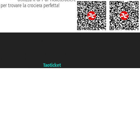
per trovare la crociera perfetta!
Taoticket S.r.l. Via Brigata Liguria, 3/21 16121 Genova ©2007/2026 -
Ticketcrociere ® è un Marchio Registrato
P.Iva 06206400720 - Capitale Sociale € 100.000,00 i.v. - Iscritta alla Camera
di Commercio di Genova con REA 433093. - Aut. Prov. n° 6167/131601 -
Assicurazione Unipol - polizza n. 206484182
Un portale del gruppo
Taoticket