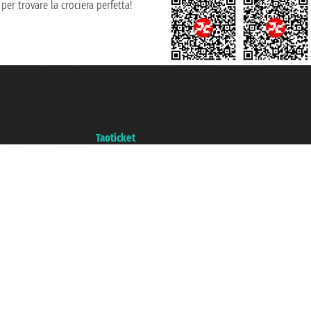
per trovare la crociera perfetta!
Taoticket S.r.l. Via Brigata Liguria, 3/21 16121 Genova ©2007/2026 -
Ticketcrociere ® è un Marchio Registrato
P.Iva 06206400720 - Capitale Sociale € 100.000,00 i.v. - Iscritta alla Camera
di Commercio di Genova con REA 433093. - Aut. Prov. n° 6167/131601 -
Assicurazione Unipol - polizza n. 206484182
Un portale del gruppo
Taoticket