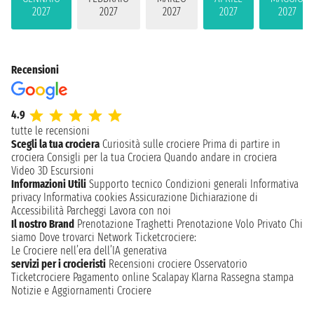
2027
2027
2027
2027
2027
Recensioni
4.9
tutte le recensioni
Scegli la tua crociera
Curiosità sulle crociere
Prima di partire in
crociera
Consigli per la tua Crociera
Quando andare in crociera
Video 3D
Escursioni
Informazioni Utili
Supporto tecnico
Condizioni generali
Informativa
privacy
Informativa cookies
Assicurazione
Dichiarazione di
Accessibilità
Parcheggi
Lavora con noi
Il nostro Brand
Prenotazione Traghetti
Prenotazione Volo Privato
Chi
siamo
Dove trovarci
Network
Ticketcrociere:
Le Crociere nell’era dell’IA generativa
servizi per i crocieristi
Recensioni crociere
Osservatorio
Ticketcrociere
Pagamento online
Scalapay
Klarna
Rassegna stampa
Notizie e Aggiornamenti Crociere