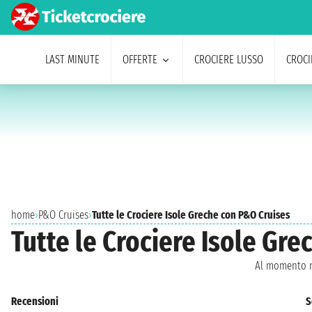
LAST MINUTE
OFFERTE
CROCIERE LUSSO
CROCI
home
›
P&O Cruises
›
Tutte le Crociere Isole Greche con P&O Cruises
Tutte le Crociere Isole Gr
Al momento n
Recensioni
S