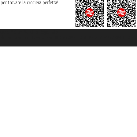
per trovare la crociera perfetta!
rociere ® è un Marchio Registrato
ra di Commercio di Genova con REA 433093. - Aut. Prov. n° 6167/131601 - Ass