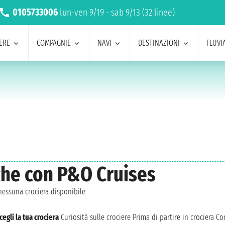
0105733006
lun-ven 9/19 - sab 9/13 (32 linee)
ERE
COMPAGNIE
NAVI
DESTINAZIONI
FLUVIA
eche con P&O Cruises
essuna crociera disponibile
cegli la tua crociera
Curiosità sulle crociere
Prima di partire in crociera
Con