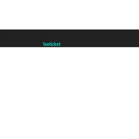
Taoticket S.r.l. Via Brigata Liguria, 3/21 16121 Genova ©2007/2026 - Ticketc
P.Iva 06206400720 - Capitale Sociale € 100.000,00 i.v. - Iscritta alla Came
Un portale del gruppo
Taoticket