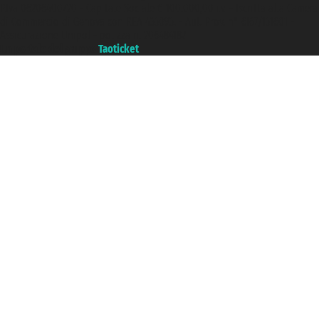
P.Iva 06206400720 - Capitale Sociale € 100.000,00 i.v. - Iscritta alla Camera
di Commercio di Genova con REA 433093. - Aut. Prov. n° 6167/131601 -
Assicurazione Unipol - polizza n. 206484182
Un portale del gruppo
Taoticket