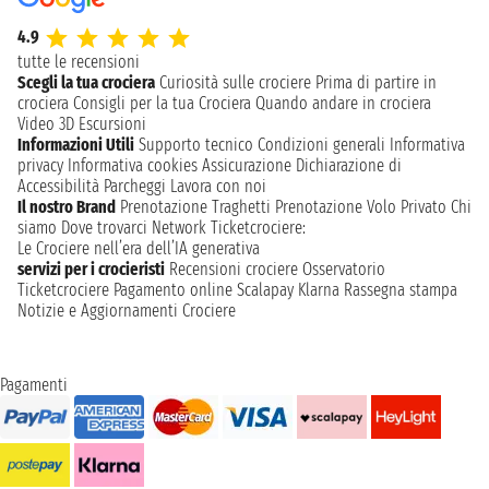
4.9
tutte le recensioni
Scegli la tua crociera
Curiosità sulle crociere
Prima di partire in
crociera
Consigli per la tua Crociera
Quando andare in crociera
Video 3D
Escursioni
Informazioni Utili
Supporto tecnico
Condizioni generali
Informativa
privacy
Informativa cookies
Assicurazione
Dichiarazione di
Accessibilità
Parcheggi
Lavora con noi
Il nostro Brand
Prenotazione Traghetti
Prenotazione Volo Privato
Chi
siamo
Dove trovarci
Network
Ticketcrociere:
Le Crociere nell’era dell’IA generativa
servizi per i crocieristi
Recensioni crociere
Osservatorio
Ticketcrociere
Pagamento online
Scalapay
Klarna
Rassegna stampa
Notizie e Aggiornamenti Crociere
Pagamenti