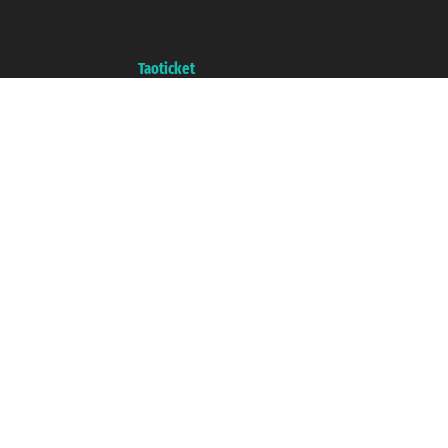
P.Iva 06206400720 - Capitale Sociale € 100.000,00 i.v. - Iscritta alla Camera
di Commercio di Genova con REA 433093. - Aut. Prov. n° 6167/131601 -
Assicurazione Unipol - polizza n. 206484182
Un portale del gruppo
Taoticket