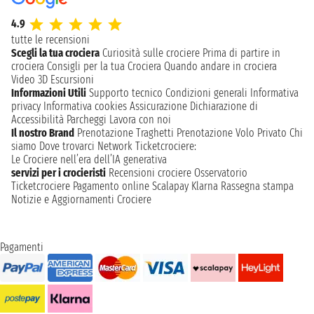
4.9
tutte le recensioni
Scegli la tua crociera
Curiosità sulle crociere
Prima di partire in
crociera
Consigli per la tua Crociera
Quando andare in crociera
Video 3D
Escursioni
Informazioni Utili
Supporto tecnico
Condizioni generali
Informativa
privacy
Informativa cookies
Assicurazione
Dichiarazione di
Accessibilità
Parcheggi
Lavora con noi
Il nostro Brand
Prenotazione Traghetti
Prenotazione Volo Privato
Chi
siamo
Dove trovarci
Network
Ticketcrociere:
Le Crociere nell’era dell’IA generativa
servizi per i crocieristi
Recensioni crociere
Osservatorio
Ticketcrociere
Pagamento online
Scalapay
Klarna
Rassegna stampa
Notizie e Aggiornamenti Crociere
Pagamenti