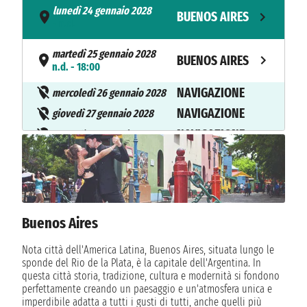
lunedì 24 gennaio 2028
BUENOS AIRES
- n.d.
martedì 25 gennaio 2028
BUENOS AIRES
n.d. - 18:00
NAVIGAZIONE
mercoledì 26 gennaio 2028
NAVIGAZIONE
giovedì 27 gennaio 2028
NAVIGAZIONE
venerdì 28 gennaio 2028
sabato 29 gennaio 2028
PUNTA ARENAS
07:00 - 16:00
domenica 30 gennaio 2028
USHUAIA
09:00 - 20:00
Buenos Aires
NAVIGAZIONE
lunedì 31 gennaio 2028
Nota città dell'America Latina, Buenos Aires, situata lungo le
NAVIGAZIONE
sponde del Rio de la Plata, è la capitale dell'Argentina. In
martedì 1 febbraio 2028
questa città storia, tradizione, cultura e modernità si fondono
NAVIGAZIONE
mercoledì 2 febbraio 2028
perfettamente creando un paesaggio e un'atmosfera unica e
imperdibile adatta a tutti i gusti di tutti, anche quelli più
NAVIGAZIONE
giovedì 3 febbraio 2028