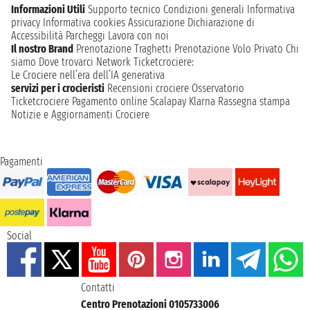
Informazioni Utili
Supporto tecnico
Condizioni generali
Informativa
privacy
Informativa cookies
Assicurazione
Dichiarazione di
Accessibilità
Parcheggi
Lavora con noi
Il nostro Brand
Prenotazione Traghetti
Prenotazione Volo Privato
Chi
siamo
Dove trovarci
Network
Ticketcrociere:
Le Crociere nell’era dell’IA generativa
servizi per i crocieristi
Recensioni crociere
Osservatorio
Ticketcrociere
Pagamento online
Scalapay
Klarna
Rassegna stampa
Notizie e Aggiornamenti Crociere
Pagamenti
Social
Contatti
Centro Prenotazioni 0105733006