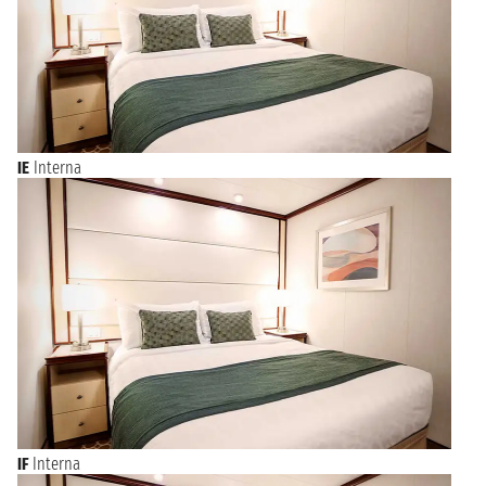
NAVIGAZIONE
domenica 5 marzo 2028
NAVIGAZIONE
lunedì 6 marzo 2028
martedì 7 marzo 2028
TROMSO
12:00 - n.d.
mercoledì 8 marzo 2028
TROMSO
IE
Interna
n.d. - 18:00
giovedì 9 marzo 2028
ALTA
10:00 - 23:00
NAVIGAZIONE
venerdì 10 marzo 2028
NAVIGAZIONE
sabato 11 marzo 2028
domenica 12 marzo 2028
TRONDHEIM
08:00 - 18:00
lunedì 13 marzo 2028
ALESUND
08:00 - 17:00
IF
Interna