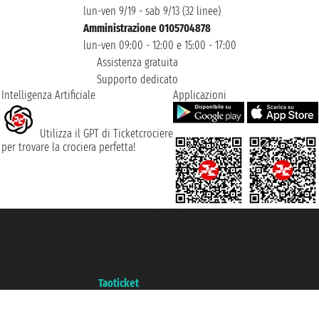
lun-ven 9/19 - sab 9/13 (32 linee)
Amministrazione 0105704878
lun-ven 09:00 - 12:00 e 15:00 - 17:00
Assistenza gratuita
Supporto dedicato
Intelligenza Artificiale
Applicazioni
Utilizza il GPT di Ticketcrociere
per trovare la crociera perfetta!
Taoticket S.r.l. Via Brigata Liguria, 3/21 16121 Genova ©2007/2026 -
Ticketcrociere ® è un Marchio Registrato
P.Iva 06206400720 - Capitale Sociale € 100.000,00 i.v. - Iscritta alla Camera
di Commercio di Genova con REA 433093. - Aut. Prov. n° 6167/131601 -
Assicurazione Unipol - polizza n. 206484182
Un portale del gruppo
Taoticket