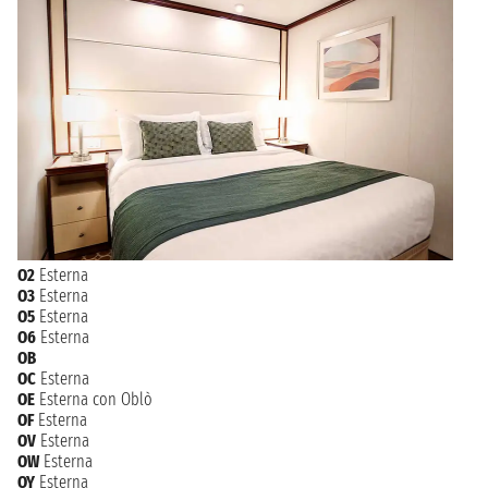
martedì 14 marzo 2028
BERGEN
08:00 - 18:00
mercoledì 15 marzo 2028
STAVANGER
07:00 - 15:00
NAVIGAZIONE
giovedì 16 marzo 2028
venerdì 17 marzo 2028
SOUTHAMPTON
07:00
O2
Esterna
O3
Esterna
O5
Esterna
O6
Esterna
OB
OC
Esterna
OE
Esterna con Oblò
OF
Esterna
OV
Esterna
OW
Esterna
OY
Esterna