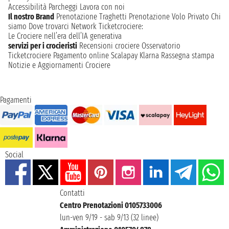
Accessibilità
Parcheggi
Lavora con noi
Il nostro Brand
Prenotazione Traghetti
Prenotazione Volo Privato
Chi
siamo
Dove trovarci
Network
Ticketcrociere:
Le Crociere nell’era dell’IA generativa
servizi per i crocieristi
Recensioni crociere
Osservatorio
Ticketcrociere
Pagamento online
Scalapay
Klarna
Rassegna stampa
Notizie e Aggiornamenti Crociere
Pagamenti
Social
Contatti
Centro Prenotazioni 0105733006
lun-ven 9/19 - sab 9/13 (32 linee)