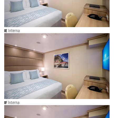
IE
Interna
IF
Interna