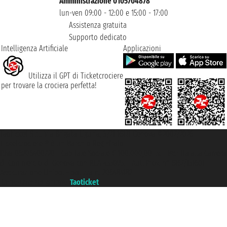
Amministrazione 0105704878
lun-ven 09:00 - 12:00 e 15:00 - 17:00
Assistenza gratuita
Supporto dedicato
Intelligenza Artificiale
Applicazioni
Utilizza il GPT di Ticketcrociere
per trovare la crociera perfetta!
Taoticket S.r.l. Via Brigata Liguria, 3/21 16121 Genova ©2007/2026 -
Ticketcrociere ® è un Marchio Registrato
P.Iva 06206400720 - Capitale Sociale € 100.000,00 i.v. - Iscritta alla Camera
di Commercio di Genova con REA 433093. - Aut. Prov. n° 6167/131601 -
Assicurazione Unipol - polizza n. 206484182
Un portale del gruppo
Taoticket