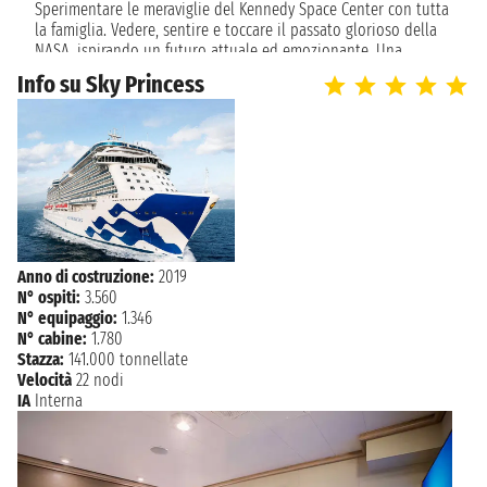
07:00
CANAVERAL
Sperimentare le meraviglie del Kennedy Space Center con tutta
la famiglia. Vedere, sentire e toccare il passato glorioso della
NASA, ispirando un futuro attuale ed emozionante. Una
passeggiata attraverso i razzi Rocket Garden, casa di Apollo e
Info su Sky Princess
Gemini, riproduzioni a grandezza naturale dello space shuttle
Explorer e veicoli spaziali che hanno orbitato intorno alla
terra. Intraprendere un tour nelle Everglades della Florida
centrale. Durante il viaggio potrai scivolare sopra un mare
d'erba nell'incontaminato eco-sistema della palude di
cipresso, dove abbondano gli alligatori ed altri animali
selvatici.
Anno di costruzione:
2019
N° ospiti:
3.560
N° equipaggio:
1.346
N° cabine:
1.780
Stazza:
141.000 tonnellate
Velocità
22 nodi
IA
Interna