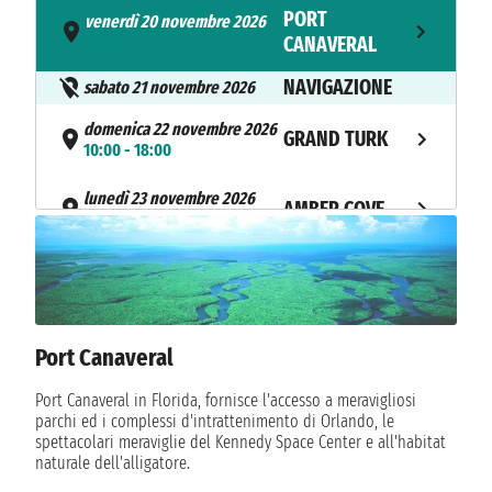
PORT
venerdì 20 novembre 2026
- 16:30
CANAVERAL
NAVIGAZIONE
sabato 21 novembre 2026
domenica 22 novembre 2026
GRAND TURK
10:00 - 18:00
lunedì 23 novembre 2026
AMBER COVE
07:00 - 15:00
martedì 24 novembre 2026
SAN JUAN
10:00 - 18:00
mercoledì 25 novembre 2026
PHILIPSBURG
Port Canaveral
07:00 - 16:00
NAVIGAZIONE
Port Canaveral in Florida, fornisce l'accesso a meravigliosi
giovedì 26 novembre 2026
parchi ed i complessi d'intrattenimento di Orlando, le
NAVIGAZIONE
venerdì 27 novembre 2026
spettacolari meraviglie del Kennedy Space Center e all'habitat
naturale dell'alligatore.
PORT
sabato 28 novembre 2026