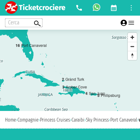
Cerca
1
6
Port Canaveral
2
Grand Turk
3
Amber Cove
4
San Juan
5
Philipsburg
Home
›
Compagnie
›
Princess Cruises
›
Caraibi
›
Sky Princess
›
Port Canaveral
›