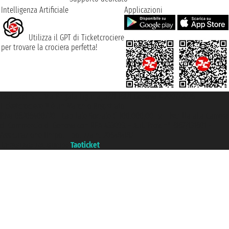
Intelligenza Artificiale
Applicazioni
Utilizza il GPT di Ticketcrociere
per trovare la crociera perfetta!
Taoticket S.r.l. Via Brigata Liguria, 3/21 16121 Genova ©2007/2026 -
Ticketcrociere ® è un Marchio Registrato
P.Iva 06206400720 - Capitale Sociale € 100.000,00 i.v. - Iscritta alla Camera
di Commercio di Genova con REA 433093. - Aut. Prov. n° 6167/131601 -
Assicurazione Unipol - polizza n. 206484182
Un portale del gruppo
Taoticket