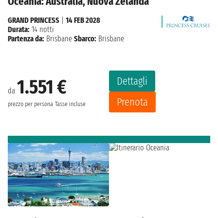
Oceania: Australia, Nuova Zelanda
GRAND PRINCESS
|
14 FEB 2028
Durata:
14 notti
Partenza da:
Brisbane
Sbarco:
Brisbane
Dettagli
1.551 €
da
Prenota
prezzo per persona
Tasse incluse