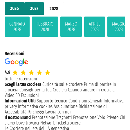
2026
2027
2028
GENNAIO
FEBBRAIO
MARZO
APRILE
MAGGIO
2028
2028
2028
2028
2028
Recensioni
4.9
tutte le recensioni
Scegli la tua crociera
Curiosità sulle crociere
Prima di partire in
crociera
Consigli per la tua Crociera
Quando andare in crociera
Video 3D
Escursioni
Informazioni Utili
Supporto tecnico
Condizioni generali
Informativa
privacy
Informativa cookies
Assicurazione
Dichiarazione di
Accessibilità
Parcheggi
Lavora con noi
Il nostro Brand
Prenotazione Traghetti
Prenotazione Volo Privato
Chi
siamo
Dove trovarci
Network
Ticketcrociere:
Le Crociere nell’era dell’IA generativa