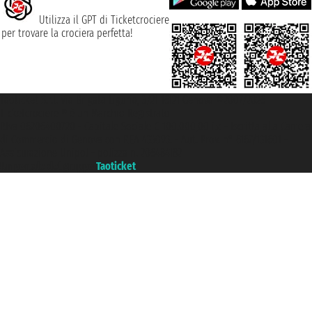
Utilizza il GPT di Ticketcrociere
per trovare la crociera perfetta!
Taoticket S.r.l. Via Brigata Liguria, 3/21 16121 Genova ©2007/2026 -
Ticketcrociere ® è un Marchio Registrato
P.Iva 06206400720 - Capitale Sociale € 100.000,00 i.v. - Iscritta alla Camera
di Commercio di Genova con REA 433093. - Aut. Prov. n° 6167/131601 -
Assicurazione Unipol - polizza n. 206484182
Un portale del gruppo
Taoticket