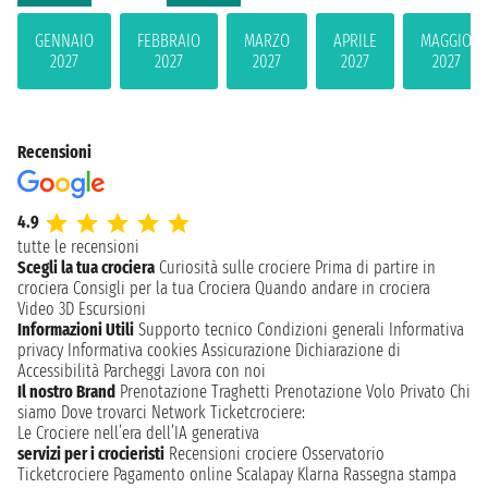
GENNAIO
FEBBRAIO
MARZO
APRILE
MAGGIO
2027
2027
2027
2027
2027
Recensioni
4.9
tutte le recensioni
Scegli la tua crociera
Curiosità sulle crociere
Prima di partire in
crociera
Consigli per la tua Crociera
Quando andare in crociera
Video 3D
Escursioni
Informazioni Utili
Supporto tecnico
Condizioni generali
Informativa
privacy
Informativa cookies
Assicurazione
Dichiarazione di
Accessibilità
Parcheggi
Lavora con noi
Il nostro Brand
Prenotazione Traghetti
Prenotazione Volo Privato
Chi
siamo
Dove trovarci
Network
Ticketcrociere:
Le Crociere nell’era dell’IA generativa
servizi per i crocieristi
Recensioni crociere
Osservatorio
Ticketcrociere
Pagamento online
Scalapay
Klarna
Rassegna stampa