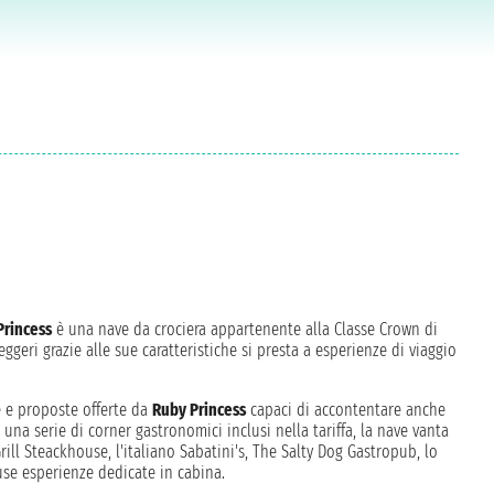
Princess
è una nave da crociera appartenente alla Classe Crown di
ggeri grazie alle sue caratteristiche si presta a esperienze di viaggio
e proposte offerte da
Ruby Princess
capaci di accontentare anche
 a una serie di corner gastronomici inclusi nella tariffa, la nave vanta
Grill Steackhouse, l'italiano Sabatini's, The Salty Dog Gastropub, lo
use esperienze dedicate in cabina.