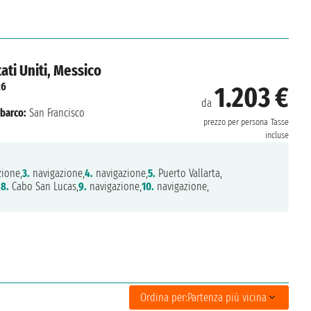
ati Uniti, Messico
26
1.203 €
da
barco:
San Francisco
prezzo per persona
Tasse
incluse
ione,
3.
navigazione,
4.
navigazione,
5.
Puerto Vallarta,
,
8.
Cabo San Lucas,
9.
navigazione,
10.
navigazione,
Ordina per:
Partenza più vicina