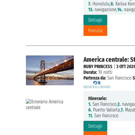
7.
Honolulu,
8.
Kailua Kon
13.
navigazione,
14.
naviga
Dettagli
Prenota
America centrale: St
RUBY PRINCESS
|
3 OTT 202
Durata:
10 notti
Partenza da:
San Francisco
S
Itinerario:
1.
San Francisco,
2.
navigaz
6.
Puerto Vallarta,
7.
Mazat
11.
San Francisco
Dettagli