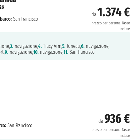
26
1.374 €
da
barco:
San Francisco
prezzo per persona
Tasse
incluse
ione,
3.
navigazione,
4.
Tracy Arm,
5.
Juneau,
6.
navigazione,
rt,
9.
navigazione,
10.
navigazione,
11.
San Francisco
936 €
da
rco:
San Francisco
prezzo per persona
Tasse
incluse