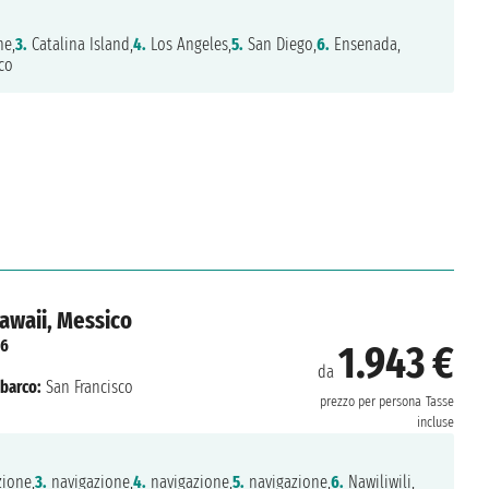
ne,
3.
Catalina Island,
4.
Los Angeles,
5.
San Diego,
6.
Ensenada,
co
Hawaii, Messico
26
1.943 €
da
barco:
San Francisco
prezzo per persona
Tasse
incluse
ione,
3.
navigazione,
4.
navigazione,
5.
navigazione,
6.
Nawiliwili,