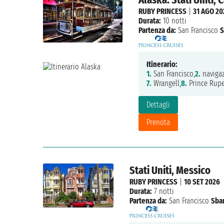
RUBY PRINCESS
|
31 AGO 20
Durata:
10 notti
Partenza da:
San Francisco
S
Itinerario:
1.
San Francisco,
2.
navigaz
7.
Wrangell,
8.
Prince Rupe
Dettagli
Prenota
Stati Uniti, Messico
RUBY PRINCESS
|
10 SET 2026
Durata:
7 notti
Partenza da:
San Francisco
Sba