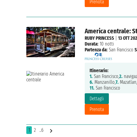
Prenota
America centrale: St
RUBY PRINCESS
|
13 OTT 20
Durata:
10 notti
Partenza da:
San Francisco
S
Itinerario:
1.
San Francisco,
2.
navigaz
6.
Manzanillo,
7.
Mazatlan
11.
San Francisco
Dettagli
Prenota
1
2
..6