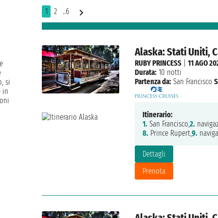
1
2
..6
Alaska: Stati Uniti,
RUBY PRINCESS
|
11 AGO 20
e
Durata:
10 notti
e
Partenza da:
San Francisco
S
, si
 in
ioni
Itinerario:
1.
San Francisco,
2.
navigaz
8.
Prince Rupert,
9.
naviga
Dettagli
Prenota
Alaska: Stati Uniti,