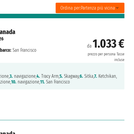
Ordina per:
Partenza più vicina
 Canada
26
1.033 €
da
barco:
San Francisco
prezzo per persona
Tasse
incluse
ione,
3.
navigazione,
4.
Tracy Arm,
5.
Skagway,
6.
Sitka,
7.
Ketchikan,
zione,
10.
navigazione,
11.
San Francisco
 Canada