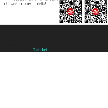
per trovare la crociera perfetta!
Taoticket S.r.l. Via Brigata Liguria, 3/21 16121 Genova ©2007/2026 -
Ticketcrociere ® è un Marchio Registrato
P.Iva 06206400720 - Capitale Sociale € 100.000,00 i.v. - Iscritta alla Camera
di Commercio di Genova con REA 433093. - Aut. Prov. n° 6167/131601 -
Assicurazione Unipol - polizza n. 206484182
Un portale del gruppo
Taoticket