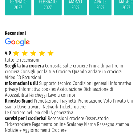
GENNAIO
FEBBRAIO
MARZO
APRILE
MAGGIO
2027
2027
2027
2027
2027
Recensioni
4.9
tutte le recensioni
Scegli la tua crociera
Curiosità sulle crociere
Prima di partire in
crociera
Consigli per la tua Crociera
Quando andare in crociera
Video 3D
Escursioni
Informazioni Utili
Supporto tecnico
Condizioni generali
Informativa
privacy
Informativa cookies
Assicurazione
Dichiarazione di
Accessibilità
Parcheggi
Lavora con noi
Il nostro Brand
Prenotazione Traghetti
Prenotazione Volo Privato
Chi
siamo
Dove trovarci
Network
Ticketcrociere:
Le Crociere nell’era dell’IA generativa
servizi per i crocieristi
Recensioni crociere
Osservatorio
Ticketcrociere
Pagamento online
Scalapay
Klarna
Rassegna stampa
Notizie e Aggiornamenti Crociere