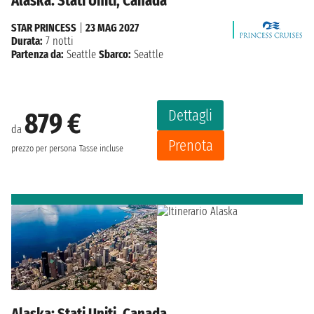
Alaska: Stati Uniti, Canada
STAR PRINCESS
|
23 MAG 2027
Durata:
7 notti
Partenza da:
Seattle
Sbarco:
Seattle
Dettagli
879 €
da
Prenota
prezzo per persona
Tasse incluse
Alaska: Stati Uniti, Canada