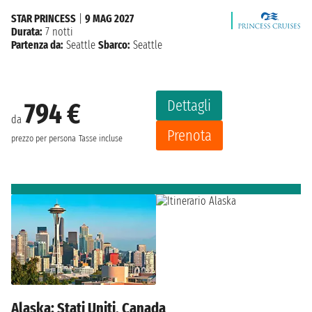
STAR PRINCESS
|
9 MAG 2027
Durata:
7 notti
Partenza da:
Seattle
Sbarco:
Seattle
Dettagli
794 €
da
Prenota
prezzo per persona
Tasse incluse
Alaska: Stati Uniti, Canada