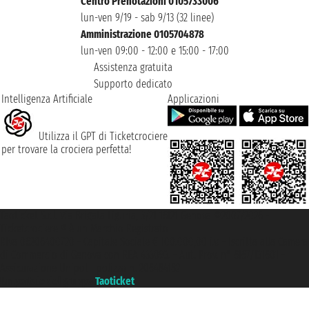
Centro Prenotazioni 0105733006
lun-ven 9/19 - sab 9/13 (32 linee)
Amministrazione 0105704878
lun-ven 09:00 - 12:00 e 15:00 - 17:00
Assistenza gratuita
Supporto dedicato
Intelligenza Artificiale
Applicazioni
Utilizza il GPT di Ticketcrociere
per trovare la crociera perfetta!
Taoticket S.r.l. Via Brigata Liguria, 3/21 16121 Genova ©2007/2026 -
Ticketcrociere ® è un Marchio Registrato
P.Iva 06206400720 - Capitale Sociale € 100.000,00 i.v. - Iscritta alla Camera
di Commercio di Genova con REA 433093. - Aut. Prov. n° 6167/131601 -
Assicurazione Unipol - polizza n. 206484182
Un portale del gruppo
Taoticket