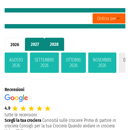
Ordina per
2027
2028
2026
AGOSTO
SETTEMBRE
OTTOBRE
NOVEMBRE
DIC
2026
2026
2026
2026
2
Recensioni
4.9
tutte le recensioni
Scegli la tua crociera
Curiosità sulle crociere
Prima di partire in
crociera
Consigli per la tua Crociera
Quando andare in crociera