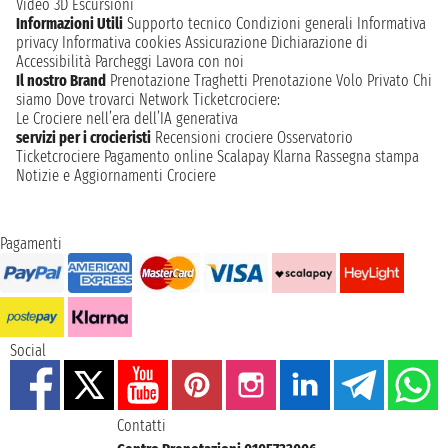
Video 3D
Escursioni
Informazioni Utili
Supporto tecnico
Condizioni generali
Informativa
privacy
Informativa cookies
Assicurazione
Dichiarazione di
Accessibilità
Parcheggi
Lavora con noi
Il nostro Brand
Prenotazione Traghetti
Prenotazione Volo Privato
Chi
siamo
Dove trovarci
Network
Ticketcrociere:
Le Crociere nell’era dell’IA generativa
servizi per i crocieristi
Recensioni crociere
Osservatorio
Ticketcrociere
Pagamento online
Scalapay
Klarna
Rassegna stampa
Notizie e Aggiornamenti Crociere
Pagamenti
Social
Contatti