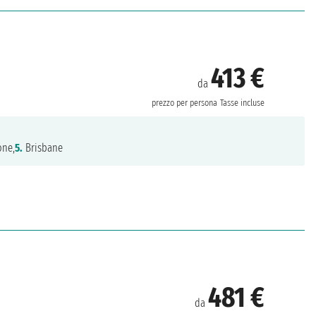
413 €
da
prezzo per persona
Tasse incluse
one,
5.
Brisbane
481 €
da