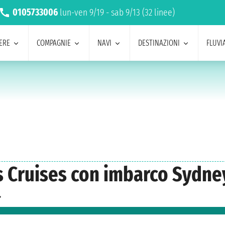
0105733006
lun-ven 9/19 - sab 9/13 (32 linee)
ERE
COMPAGNIE
NAVI
DESTINAZIONI
FLUVIA
ss Cruises con imbarco Sydne