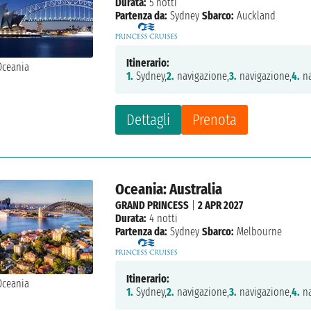
Durata:
5 notti
Partenza da:
Sydney
Sbarco:
Auckland
Itinerario:
1.
Sydney,
2.
navigazione,
3.
navigazione,
4.
na
Dettagli
Prenota
Oceania: Australia
GRAND PRINCESS
|
2 APR 2027
Durata:
4 notti
Partenza da:
Sydney
Sbarco:
Melbourne
Itinerario:
1.
Sydney,
2.
navigazione,
3.
navigazione,
4.
na