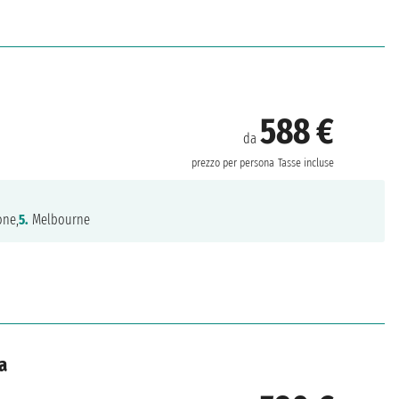
588 €
da
prezzo per persona
Tasse incluse
one,
5.
Melbourne
a