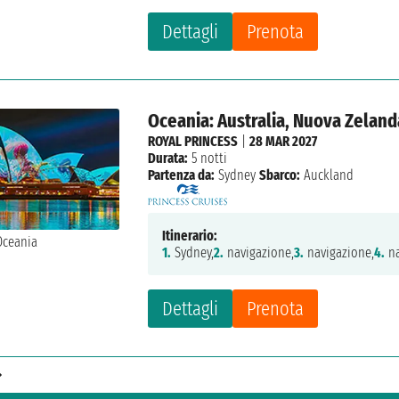
Dettagli
Prenota
Oceania: Australia, Nuova Zeland
ROYAL PRINCESS
|
28 MAR 2027
Durata:
5 notti
Partenza da:
Sydney
Sbarco:
Auckland
Itinerario:
1.
Sydney,
2.
navigazione,
3.
navigazione,
4.
na
Dettagli
Prenota