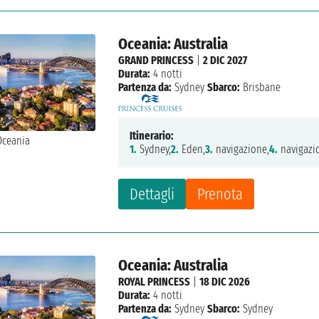
Oceania: Australia
GRAND PRINCESS
|
2 DIC 2027
Durata:
4 notti
Partenza da:
Sydney
Sbarco:
Brisbane
Itinerario:
1.
Sydney,
2.
Eden,
3.
navigazione,
4.
navigazi
Dettagli
Prenota
Oceania: Australia
ROYAL PRINCESS
|
18 DIC 2026
Durata:
4 notti
Partenza da:
Sydney
Sbarco:
Sydney