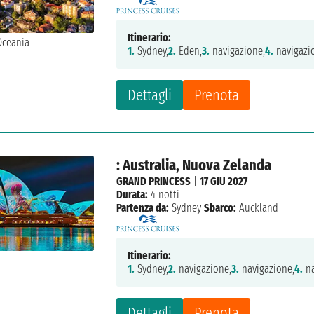
Itinerario:
1.
Sydney,
2.
Eden,
3.
navigazione,
4.
navigazi
Dettagli
Prenota
: Australia, Nuova Zelanda
GRAND PRINCESS
|
17 GIU 2027
Durata:
4 notti
Partenza da:
Sydney
Sbarco:
Auckland
Itinerario:
1.
Sydney,
2.
navigazione,
3.
navigazione,
4.
na
Dettagli
Prenota