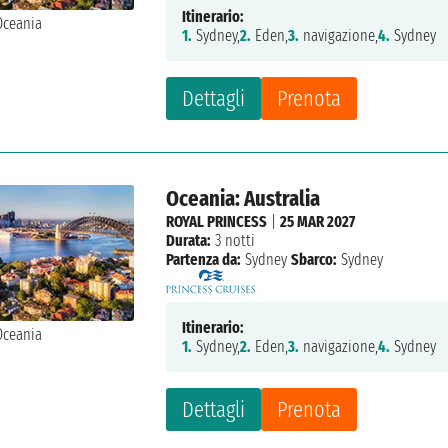
Itinerario:
1.
Sydney,
2.
Eden,
3.
navigazione,
4.
Sydney
Dettagli
Prenota
Oceania: Australia
ROYAL PRINCESS
|
25 MAR 2027
Durata:
3 notti
Partenza da:
Sydney
Sbarco:
Sydney
Itinerario:
1.
Sydney,
2.
Eden,
3.
navigazione,
4.
Sydney
Dettagli
Prenota