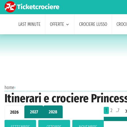
LAST MINUTE
OFFERTE
CROCIERE LUSSO
CROCI
home
›
Itinerari e crociere Prince
1
2
..7
2027
2028
2026