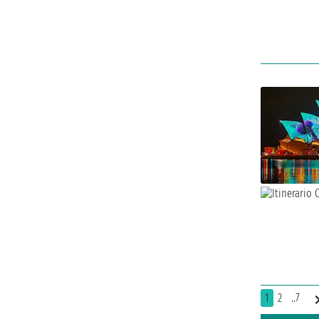
1
2
..7