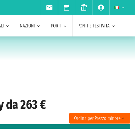
LI
NAZIONI
PORTI
PONTI E FESTIVITA
y da 263 €
Ordina per:
Prezzo minore