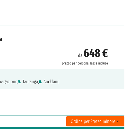
a
648 €
da
prezzo per persona
Tasse incluse
vigazione,
5.
Tauranga,
6.
Auckland
Ordina per:
Prezzo minore