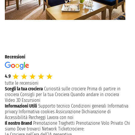
Recensioni
4.9
tutte le recensioni
Scegli la tua crociera
Curiosità sulle crociere
Prima di partire in
crociera
Consigli per la tua Crociera
Quando andare in crociera
Video 3D
Escursioni
Informazioni Utili
Supporto tecnico
Condizioni generali
Informativa
privacy
Informativa cookies
Assicurazione
Dichiarazione di
Accessibilità
Parcheggi
Lavora con noi
Il nostro Brand
Prenotazione Traghetti
Prenotazione Volo Privato
Chi
siamo
Dove trovarci
Network
Ticketcrociere:
Le Crociere nell’era dell’IA generativa