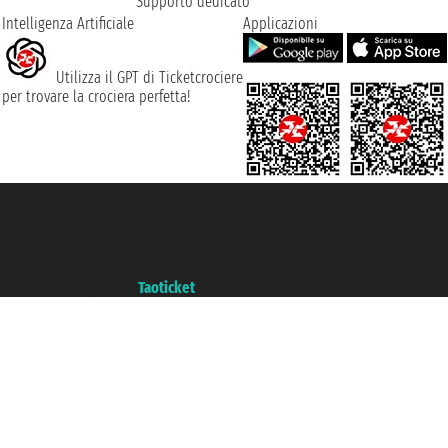
Supporto dedicato
Intelligenza Artificiale
Applicazioni
Utilizza il GPT di Ticketcrociere
per trovare la crociera perfetta!
Taoticket S.r.l. Via Brigata Liguria, 3/21 16121 Genova ©2007/2026 -
Ticketcrociere ® è un Marchio Registrato
P.Iva 06206400720 - Capitale Sociale € 100.000,00 i.v. - Iscritta alla Camera
di Commercio di Genova con REA 433093. - Aut. Prov. n° 6167/131601 -
Assicurazione Unipol - polizza n. 206484182
Un portale del gruppo
Taoticket