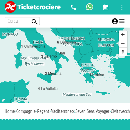
Cerca
6
Dubrovnik
1
Civitavecchia
5
Bari
2
Salerno
3
Messina
7
8
Atene
4
La Valletta
Home
›
Compagnie
›
Regent
›
Mediterraneo
›
Seven Seas Voyager
›
Civitavecch