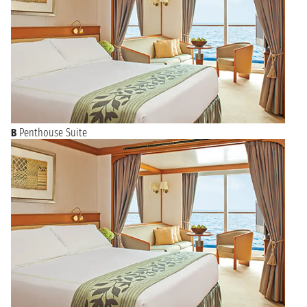
Oltre a essere a un passo dalle meraviglie archeologiche di
Roma, Civitavecchia offre molto ai turisti che possono
passeggiare per le vie del centro storico ammirando le vetrine
dei negozi o la famosa Fontana di Vanvitelli. Da lì si può
visitare il Forte Michelangelo o la Porta Livorno fino ad arrivare
alla Darsena Romana. Da non perdere l’antico Lazzaretto e la
Rocca con i resti archeologici romani.
B
Penthouse Suite