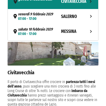
CIVITAVECCHIA
- 17:00
venerdì 9 febbraio 2029
SALERNO
07:00 - 17:00
sabato 10 febbraio 2029
MESSINA
07:00 - 17:00
domenica 11 febbraio 2029
LA VALLETTA
07:00 - 17:00
NAVIGAZIONE
lunedì 12 febbraio 2029
martedì 13 febbraio 2029
BARI
07:00 - 17:00
Civitavecchia
mercoledì 14 febbraio 2029
Il porto di Civitavecchia offre crociere in
partenza tutti i mesi
DUBROVNIK
07:00 - 17:00
dell’anno
, puoi scegliere una mini crociera di 3 notti fino alle
Long Cruise di oltre 14 notti. Le crociere con
imbarco da
NAVIGAZIONE
giovedì 15 febbraio 2029
Civitavecchia
hanno prezzi vantaggiosi e itinerari variegati,
scopri tutte le partenze sul nostro sito e scopri cosa vedere in
venerdì 16 febbraio 2029
questa graziosa cittadina de Lazio.