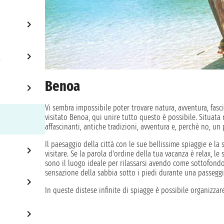
Benoa
Vi sembra impossibile poter trovare natura, avventura, fasc
visitato Benoa, qui unire tutto questo è possibile. Situata 
affascinanti, antiche tradizioni, avventura e, perchè no, un 
Il paesaggio della città con le sue bellissime spiaggie e la
visitare. Se la parola d'ordine della tua vacanza è relax, le
sono il luogo ideale per rilassarsi avendo come sottofondo
sensazione della sabbia sotto i piedi durante una passeggi
In queste distese infinite di spiagge è possibile organizzar
vostro partner e rendere la vostra permanenza indubbiament
sono gli ingredienti per una ricetta perfetta! Se invece vol
armatevi di scarpe comode, un abbigliamento consono e il gi