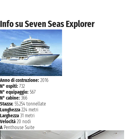
giovedì 27 gennaio 2028
LANGKAWI
07:00 - 16:00
Info su Seven Seas Explorer
NAVIGAZIONE
venerdì 28 gennaio 2028
sabato 29 gennaio 2028
SINGAPORE
07:00 - 16:00
NAVIGAZIONE
domenica 30 gennaio 2028
lunedì 31 gennaio 2028
KO SAMUI
08:00 - 17:00
Anno di costruzione:
2016
N° ospiti:
732
martedì 1 febbraio 2028
BANGKOK
N° equipaggio:
567
08:00 - n.d.
N° cabine:
366
Stazza:
55.254 tonnellate
mercoledì 2 febbraio 2028
Lunghezza
224 metri
BANGKOK
n.d. - 16:00
Larghezza
31 metri
Velocità
20 nodi
NAVIGAZIONE
giovedì 3 febbraio 2028
A
Penthouse Suite
venerdì 4 febbraio 2028