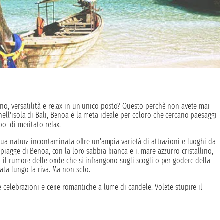
ino, versatilità e relax in un unico posto? Questo perchè non avete mai
nell'isola di Bali, Benoa è la meta ideale per coloro che cercano paesaggi
po' di meritato relax.
 sua natura incontaminata offre un'ampia varietà di attrazioni e luoghi da
 spiagge di Benoa, con la loro sabbia bianca e il mare azzurro cristallino,
 il rumore delle onde che si infrangono sugli scogli o per godere della
ata lungo la riva. Ma non solo.
e celebrazioni e cene romantiche a lume di candele. Volete stupire il
e indimenticabile, piedi nella sabbia, calma e il mare davanti a voi
ete immergervi nel verde e partire alla scoperta dei luoghi più nascosti,
oco è fatto! Sparsi per tutta la città potrete trovare una serie di