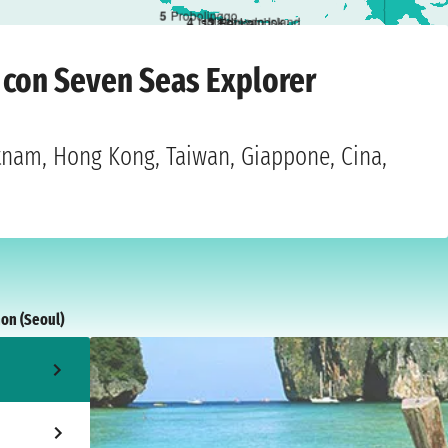
5
Probolinggo
3
Komodo Island
4
Isola di Lombok
1
2
Benoa
7 gennaio 2028
a con Seven Seas Explorer
etnam, Hong Kong, Taiwan, Giappone, Cina,
hon (Seoul)