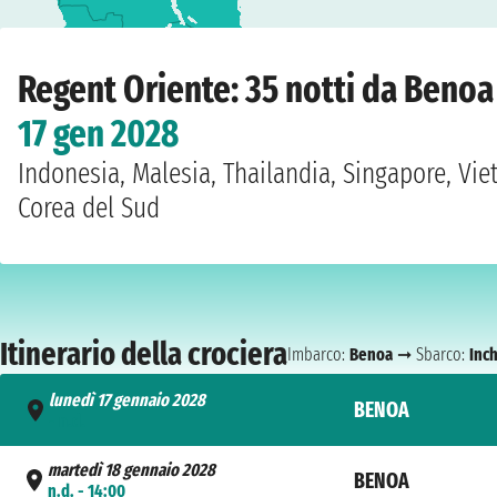
Home
›
Compagnie
›
Regent
›
Oriente
›
Seven Seas Explorer
›
Benoa
›
lunedì 1
Regent Oriente: 35 notti da Beno
17 gen 2028
Indonesia, Malesia, Thailandia, Singapore, Vi
Corea del Sud
Itinerario della crociera
Imbarco:
Benoa
➞ Sbarco:
Inc
lunedì 17 gennaio 2028
BENOA
- n.d.
martedì 18 gennaio 2028
BENOA
n.d. - 14:00