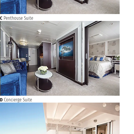
domenica 13 febbraio 2028
OKINAWA
07:00 - 17:00
C
Penthouse Suite
NAVIGAZIONE
lunedì 14 febbraio 2028
martedì 15 febbraio 2028
SHANGHAI
07:00 - n.d.
mercoledì 16 febbraio 2028
SHANGHAI
n.d. - 17:00
NAVIGAZIONE
giovedì 17 febbraio 2028
venerdì 18 febbraio 2028
KAGOSHIMA
07:00 - 19:00
D
Concierge Suite
sabato 19 febbraio 2028
NAGASAKI
08:00 - 18:00
NAVIGAZIONE
domenica 20 febbraio 2028
lunedì 21 febbraio 2028
INCHON (SEOUL)
07:00 17:00