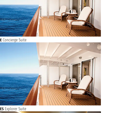
E
Concierge Suite
ES
Explorer Suite