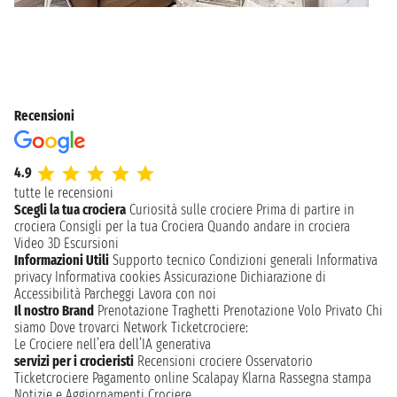
Recensioni
4.9
tutte le recensioni
Scegli la tua crociera
Curiosità sulle crociere
Prima di partire in
crociera
Consigli per la tua Crociera
Quando andare in crociera
Video 3D
Escursioni
Informazioni Utili
Supporto tecnico
Condizioni generali
Informativa
privacy
Informativa cookies
Assicurazione
Dichiarazione di
Accessibilità
Parcheggi
Lavora con noi
Il nostro Brand
Prenotazione Traghetti
Prenotazione Volo Privato
Chi
siamo
Dove trovarci
Network
Ticketcrociere:
Le Crociere nell’era dell’IA generativa
servizi per i crocieristi
Recensioni crociere
Osservatorio
Ticketcrociere
Pagamento online
Scalapay
Klarna
Rassegna stampa
Notizie e Aggiornamenti Crociere