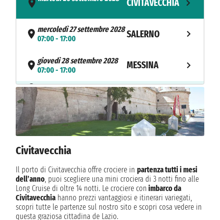
CIVITAVECCHIA
- 17:00
mercoledì 27 settembre 2028
SALERNO
07:00 - 17:00
giovedì 28 settembre 2028
MESSINA
07:00 - 17:00
NAVIGAZIONE
venerdì 29 settembre 2028
sabato 30 settembre 2028
DUBROVNIK
07:00 - 17:00
domenica 1 ottobre 2028
SPALATO
07:00 - 17:00
Civitavecchia
lunedì 2 ottobre 2028
Il porto di Civitavecchia offre crociere in
partenza tutti i mesi
CAPODISTRIA
07:00 - 18:00
dell’anno
, puoi scegliere una mini crociera di 3 notti fino alle
Long Cruise di oltre 14 notti. Le crociere con
imbarco da
Civitavecchia
hanno prezzi vantaggiosi e itinerari variegati,
martedì 3 ottobre 2028
VENEZIA
scopri tutte le partenze sul nostro sito e scopri cosa vedere in
07:00 17:00
questa graziosa cittadina de Lazio.