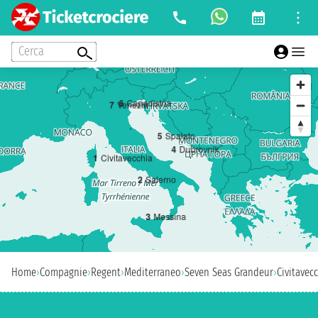
Cerca
6
Capodistria
7
Venezia
5
Spalato
4
Dubrovnik
1
Civitavecchia
2
Salerno
3
Messina
Home
›
Compagnie
›
Regent
›
Mediterraneo
›
Seven Seas Grandeur
›
Civitavec