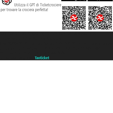
Utilizza il GPT di Ticketcrociere
per trovare la crociera perfetta!
Taoticket S.r.l. Via Brigata Liguria, 3/21 16121 Genova ©2007/2026 -
Ticketcrociere ® è un Marchio Registrato
P.Iva 06206400720 - Capitale Sociale € 100.000,00 i.v. - Iscritta alla Camera
di Commercio di Genova con REA 433093. - Aut. Prov. n° 6167/131601 -
Assicurazione Unipol - polizza n. 206484182
Un portale del gruppo
Taoticket