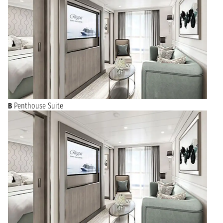
Oltre a essere a un passo dalle meraviglie archeologiche di
Roma, Civitavecchia offre molto ai turisti che possono
passeggiare per le vie del centro storico ammirando le vetrine
dei negozi o la famosa Fontana di Vanvitelli. Da lì si può
visitare il Forte Michelangelo o la Porta Livorno fino ad arrivare
alla Darsena Romana. Da non perdere l’antico Lazzaretto e la
Rocca con i resti archeologici romani.
B
Penthouse Suite