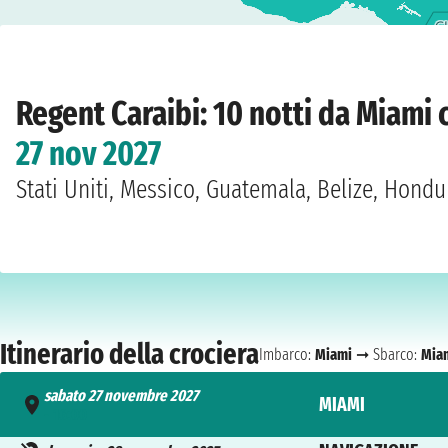
Home
›
Compagnie
›
Regent
›
Caraibi
›
Seven Seas Prestige
›
Miami
›
sabato 27
Regent Caraibi: 10 notti da Miami
27 nov 2027
Stati Uniti, Messico, Guatemala, Belize, Hond
Itinerario della crociera
Imbarco:
Miami
➞ Sbarco:
Mia
sabato 27 novembre 2027
MIAMI
- 16:00