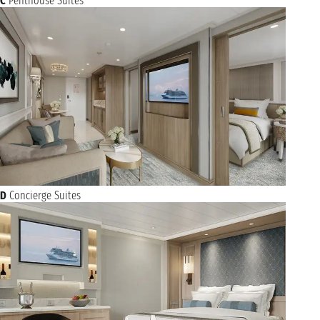
C
Penthouse Suites
D
Concierge Suites