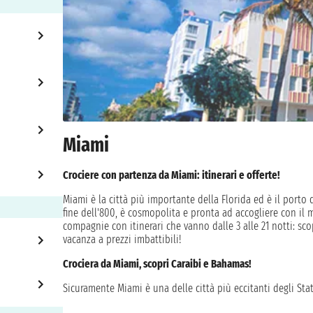
Miami
Crociere con partenza da Miami: itinerari e offerte!
Miami è la città più importante della Florida ed è il porto d
fine dell'800, è cosmopolita e pronta ad accogliere con il 
compagnie con itinerari che vanno dalle 3 alle 21 notti: sco
vacanza a prezzi imbattibili!
Crociera da Miami, scopri Caraibi e Bahamas!
Sicuramente Miami è una delle città più eccitanti degli Stati
palme che ondeggiano e i famosi edifici Art Decò che brill