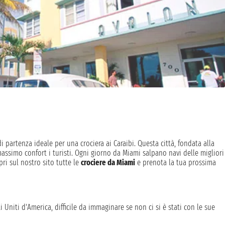
i partenza ideale per una crociera ai Caraibi. Questa città, fondata alla
massimo confort i turisti. Ogni giorno da Miami salpano navi delle migliori
pri sul nostro sito tutte le
crociere da Miami
e prenota la tua prossima
 Uniti d'America, difficile da immaginare se non ci si è stati con le sue
ano al sole. Scegliere Miami come porto d'imbarco per una crociera è