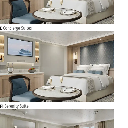
E
Concierge Suites
F1
Serenity Suite