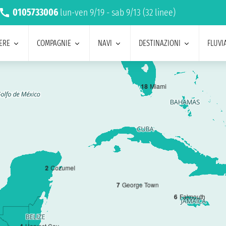
0105733006
lun-ven 9/19 - sab 9/13 (32 linee)
ERE
COMPAGNIE
NAVI
DESTINAZIONI
FLUVIA
1
8
Miami
2
Cozumel
7
George Town
6
Falmouth