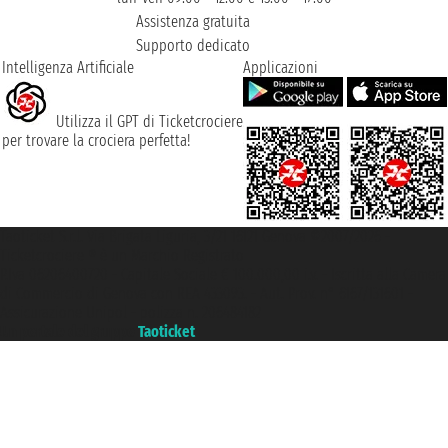
Assistenza gratuita
Supporto dedicato
Intelligenza Artificiale
Applicazioni
Utilizza il GPT di Ticketcrociere
per trovare la crociera perfetta!
Taoticket S.r.l. Via Brigata Liguria, 3/21 16121 Genova ©2007/2026 -
Ticketcrociere ® è un Marchio Registrato
P.Iva 06206400720 - Capitale Sociale € 100.000,00 i.v. - Iscritta alla Camera
di Commercio di Genova con REA 433093. - Aut. Prov. n° 6167/131601 -
Assicurazione Unipol - polizza n. 206484182
Un portale del gruppo
Taoticket