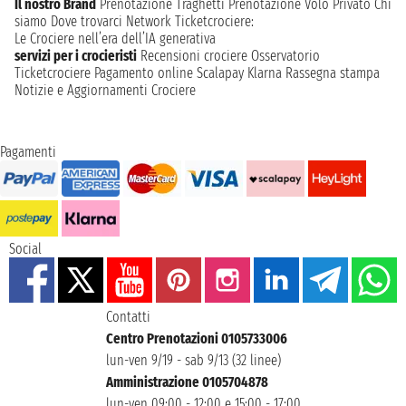
Il nostro Brand
Prenotazione Traghetti
Prenotazione Volo Privato
Chi
siamo
Dove trovarci
Network
Ticketcrociere:
Le Crociere nell’era dell’IA generativa
servizi per i crocieristi
Recensioni crociere
Osservatorio
Ticketcrociere
Pagamento online
Scalapay
Klarna
Rassegna stampa
Notizie e Aggiornamenti Crociere
Pagamenti
Social
Contatti
Centro Prenotazioni 0105733006
lun-ven 9/19 - sab 9/13 (32 linee)
Amministrazione 0105704878
lun-ven 09:00 - 12:00 e 15:00 - 17:00