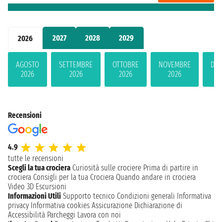
2027
2028
2029
2026
AGOSTO
SETTEMBRE
OTTOBRE
NOVEMBRE
DIC
2026
2026
2026
2026
2
Recensioni
4.9
tutte le recensioni
Scegli la tua crociera
Curiosità sulle crociere
Prima di partire in
crociera
Consigli per la tua Crociera
Quando andare in crociera
Video 3D
Escursioni
Informazioni Utili
Supporto tecnico
Condizioni generali
Informativa
privacy
Informativa cookies
Assicurazione
Dichiarazione di
Accessibilità
Parcheggi
Lavora con noi