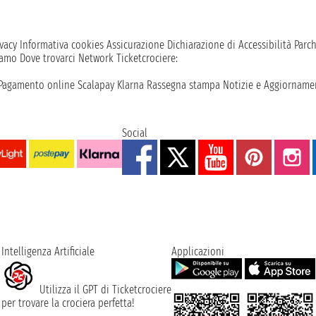
vacy
Informativa cookies
Assicurazione
Dichiarazione di Accessibilità
Parc
iamo
Dove trovarci
Network
Ticketcrociere:
Pagamento online
Scalapay
Klarna
Rassegna stampa
Notizie e Aggiornamen
Social
Intelligenza Artificiale
Applicazioni
Utilizza il GPT di Ticketcrociere
per trovare la crociera perfetta!