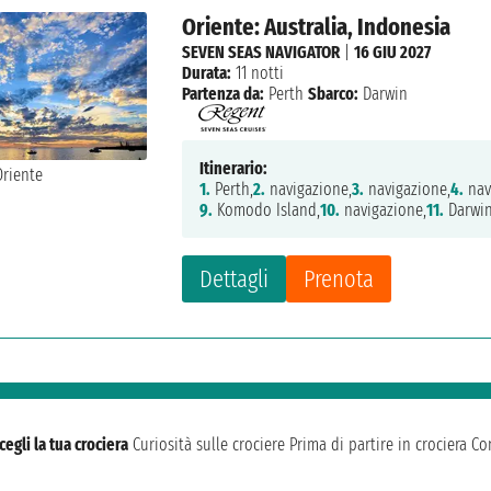
Oriente: Australia, Indonesia
SEVEN SEAS NAVIGATOR
|
16 GIU 2027
Durata:
11 notti
Partenza da:
Perth
Sbarco:
Darwin
Itinerario:
1.
Perth,
2.
navigazione,
3.
navigazione,
4.
nav
9.
Komodo Island,
10.
navigazione,
11.
Darwin
Dettagli
Prenota
cegli la tua crociera
Curiosità sulle crociere
Prima di partire in crociera
Con