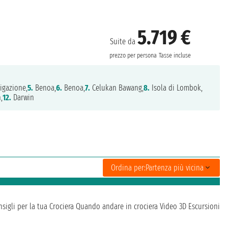
5.719 €
Suite da
prezzo per persona
Tasse incluse
igazione,
5.
Benoa,
6.
Benoa,
7.
Celukan Bawang,
8.
Isola di Lombok,
,
12.
Darwin
Ordina per:
Partenza più vicina
sigli per la tua Crociera
Quando andare in crociera
Video 3D
Escursioni