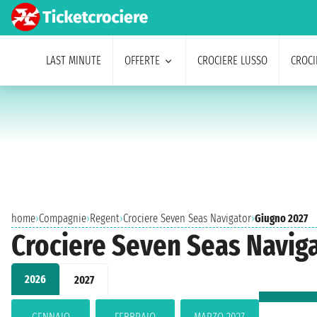
LAST MINUTE
OFFERTE
CROCIERE LUSSO
CROCI
home
›
Compagnie
›
Regent
›
Crociere Seven Seas Navigator
›
Giugno 2027
Crociere Seven Seas Naviga
2026
2027