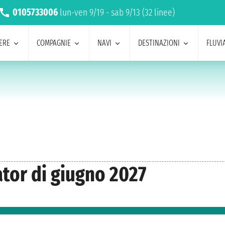
0105733006
lun-ven 9/19 - sab 9/13 (32 linee)
ERE
COMPAGNIE
NAVI
DESTINAZIONI
FLUVIA
tor di giugno 2027