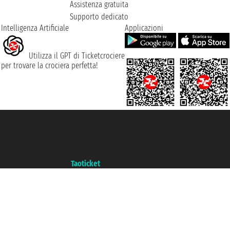
Assistenza gratuita
Supporto dedicato
Intelligenza Artificiale
Applicazioni
Utilizza il GPT di Ticketcrociere
per trovare la crociera perfetta!
Taoticket S.r.l. Via Brigata Liguria, 3/21 16121 Genova ©2007/2026 -
Ticketcrociere ® è un Marchio Registrato
P.Iva 06206400720 - Capitale Sociale € 100.000,00 i.v. - Iscritta alla Camera
di Commercio di Genova con REA 433093. - Aut. Prov. n° 6167/131601 -
Assicurazione Unipol - polizza n. 206484182
Un portale del gruppo
Taoticket