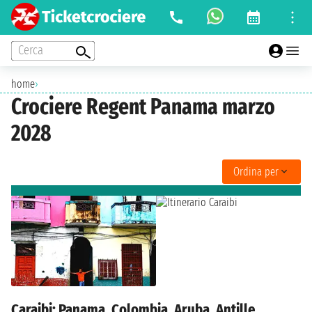
Cerca
home
›
Crociere Regent Panama marzo
2028
Ordina per
Caraibi: Panama, Colombia, Aruba, Antille