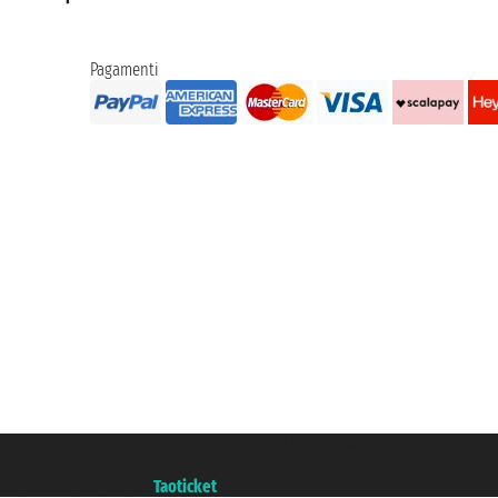
Pagamenti
Taoticket S.r.l. Via Brigata Liguria, 3/21 16121 Genova ©2007/2026 - Ticketc
P.Iva 06206400720 - Capitale Sociale € 100.000,00 i.v. - Iscritta alla Came
Un portale del gruppo
Taoticket