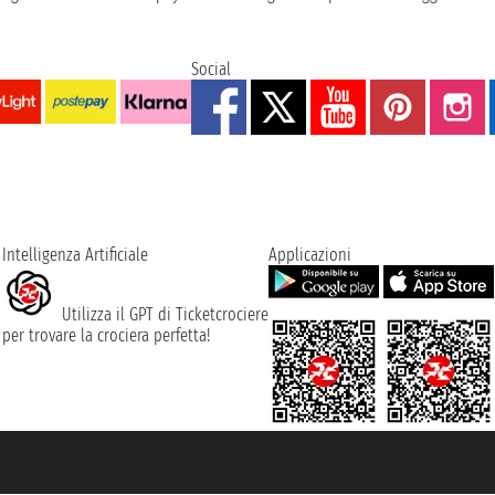
Social
Intelligenza Artificiale
Applicazioni
Utilizza il GPT di Ticketcrociere
per trovare la crociera perfetta!
rociere ® è un Marchio Registrato
ra di Commercio di Genova con REA 433093. - Aut. Prov. n° 6167/131601 - Ass