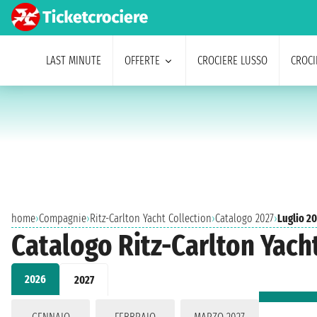
LAST MINUTE
OFFERTE
CROCIERE LUSSO
CROCI
home
›
Compagnie
›
Ritz-Carlton Yacht Collection
›
Catalogo 2027
›
Luglio 2
Catalogo Ritz-Carlton Yacht
2026
2027