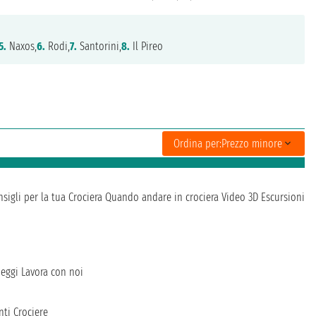
5.
Naxos,
6.
Rodi,
7.
Santorini,
8.
Il Pireo
Ordina per:
Prezzo minore
sigli per la tua Crociera
Quando andare in crociera
Video 3D
Escursioni
heggi
Lavora con noi
ti Crociere