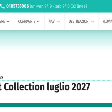
0105733006
lun-ven 9/19 - sab 9/13 (32 linee)
ERE
COMPAGNIE
NAVI
DESTINAZIONI
FLUVIA
027
 Collection luglio 2027