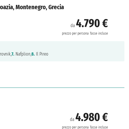
Croazia, Montenegro, Grecia
4.790 €
da
prezzo per persona
Tasse incluse
ovnik,
7.
Nafplion,
8.
Il Pireo
4.980 €
da
prezzo per persona
Tasse incluse