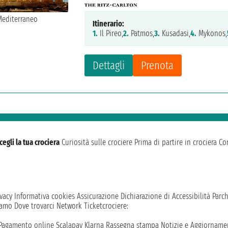
Itinerario:
1.
Il Pireo,
2.
Patmos,
3.
Kusadasi,
4.
Mykonos,
Dettagli
Prenota
cegli la tua crociera
Curiosità sulle crociere
Prima di partire in crociera
Con
vacy
Informativa cookies
Assicurazione
Dichiarazione di Accessibilità
Parc
iamo
Dove trovarci
Network
Ticketcrociere:
Pagamento online
Scalapay
Klarna
Rassegna stampa
Notizie e Aggiornamen