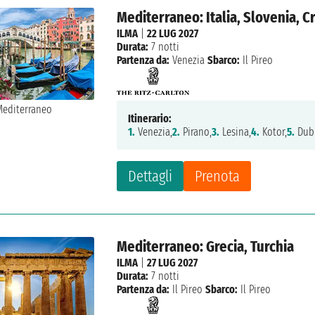
Mediterraneo: Italia, Slovenia, 
ILMA
|
22 LUG 2027
Durata:
7 notti
Partenza da:
Venezia
Sbarco:
Il Pireo
Itinerario:
1.
Venezia,
2.
Pirano,
3.
Lesina,
4.
Kotor,
5.
Dubr
Dettagli
Prenota
Mediterraneo: Grecia, Turchia
ILMA
|
27 LUG 2027
Durata:
7 notti
Partenza da:
Il Pireo
Sbarco:
Il Pireo