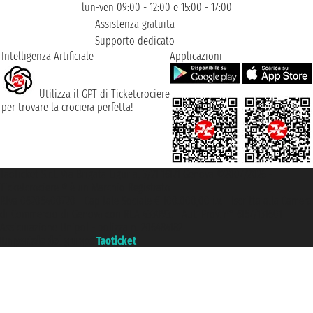
lun-ven 09:00 - 12:00 e 15:00 - 17:00
Assistenza gratuita
Supporto dedicato
Intelligenza Artificiale
Applicazioni
Utilizza il GPT di Ticketcrociere
per trovare la crociera perfetta!
Taoticket S.r.l. Via Brigata Liguria, 3/21 16121 Genova ©2007/2026 -
Ticketcrociere ® è un Marchio Registrato
P.Iva 06206400720 - Capitale Sociale € 100.000,00 i.v. - Iscritta alla Camera
di Commercio di Genova con REA 433093. - Aut. Prov. n° 6167/131601 -
Assicurazione Unipol - polizza n. 206484182
Un portale del gruppo
Taoticket