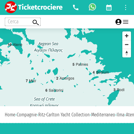
Cerca
1
8
Atene
5
Patmos
4
Bodrum
2
Amorgos
7
Milo
3
Rodi
6
Santorini
Home
›
Compagnie
›
Ritz-Carlton Yacht Collection
›
Mediterraneo
›
Ilma
›
Ate