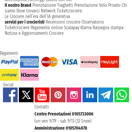
Lasciati ispirare dalla storia millenaria e dalla bellezza dei
Il nostro Brand
Prenotazione Traghetti
Prenotazione Volo Privato
Chi
paesaggi marini, vivendo un'esperienza che unisce cultura e
siamo
Dove trovarci
Network
Ticketcrociere:
relax. A bordo, ogni desiderio sarà esaudito, mentre navighi
Le Crociere nell’era dell’IA generativa
verso destinazioni iconiche. Una partenza da Atene ti
servizi per i crocieristi
Recensioni crociere
Osservatorio
garantisce un inizio di viaggio emozionante, unendo la
Ticketcrociere
Pagamento online
Scalapay
Klarna
Rassegna stampa
ricchezza del passato con il piacere di una moderna avventura
Notizie e Aggiornamenti Crociere
in mare.
Pagamenti
Social
Contatti
Centro Prenotazioni 0105733006
lun-ven 9/19 - sab 9/13 (32 linee)
Amministrazione 0105704878