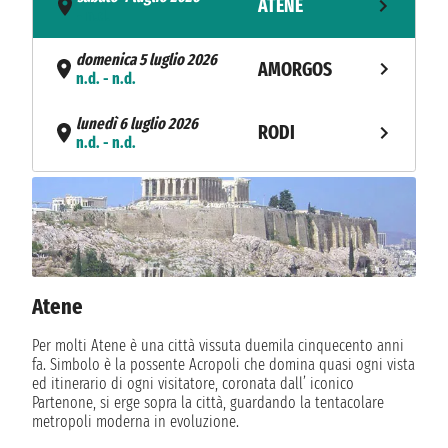
ATENE
- n.d.
domenica 5 luglio 2026
AMORGOS
n.d. - n.d.
lunedì 6 luglio 2026
RODI
n.d. - n.d.
martedì 7 luglio 2026
BODRUM
n.d. - n.d.
mercoledì 8 luglio 2026
PATMOS
n.d. - n.d.
Atene
giovedì 9 luglio 2026
SANTORINI
n.d. - n.d.
Per molti Atene è una città vissuta duemila cinquecento anni
fa. Simbolo è la possente Acropoli che domina quasi ogni vista
venerdì 10 luglio 2026
ed itinerario di ogni visitatore, coronata dall’ iconico
MILO
n.d. - n.d.
Partenone, si erge sopra la città, guardando la tentacolare
metropoli moderna in evoluzione.
sabato 11 luglio 2026