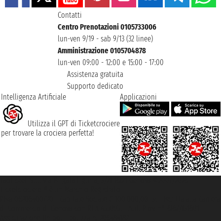
Contatti
Centro Prenotazioni 0105733006
lun-ven 9/19 - sab 9/13 (32 linee)
Amministrazione 0105704878
lun-ven 09:00 - 12:00 e 15:00 - 17:00
Assistenza gratuita
Supporto dedicato
Intelligenza Artificiale
Applicazioni
Utilizza il GPT di Ticketcrociere
per trovare la crociera perfetta!
Taoticket S.r.l. Via Brigata Liguria, 3/21 16121 Genova ©2007/2026 -
Ticketcrociere ® è un Marchio Registrato
P.Iva 06206400720 - Capitale Sociale € 100.000,00 i.v. - Iscritta alla Camera
di Commercio di Genova con REA 433093. - Aut. Prov. n° 6167/131601 -
Assicurazione Unipol - polizza n. 206484182