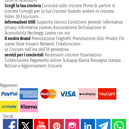
tutte le recensioni
Scegli la tua crociera
Curiosità sulle crociere
Prima di partire in
crociera
Consigli per la tua Crociera
Quando andare in crociera
Video 3D
Escursioni
Informazioni Utili
Supporto tecnico
Condizioni generali
Informativa
privacy
Informativa cookies
Assicurazione
Dichiarazione di
Accessibilità
Parcheggi
Lavora con noi
Il nostro Brand
Prenotazione Traghetti
Prenotazione Volo Privato
Chi
siamo
Dove trovarci
Network
Ticketcrociere:
Le Crociere nell’era dell’IA generativa
servizi per i crocieristi
Recensioni crociere
Osservatorio
Ticketcrociere
Pagamento online
Scalapay
Klarna
Rassegna stampa
Notizie e Aggiornamenti Crociere
Pagamenti
Social