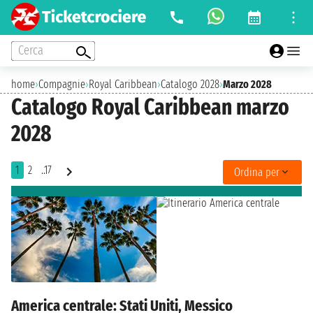
Cerca
home
›
Compagnie
›
Royal Caribbean
›
Catalogo 2028
›
Marzo 2028
Catalogo Royal Caribbean marzo
2028
1
2
..17
Ordina per
America centrale: Stati Uniti, Messico