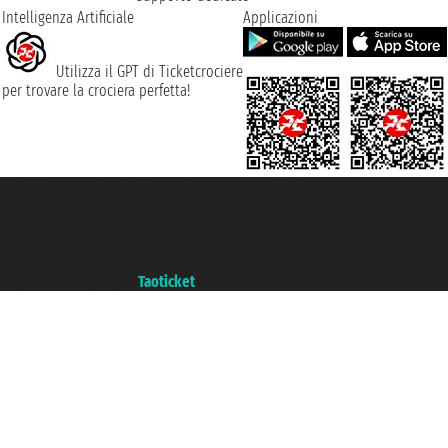
Intelligenza Artificiale
Applicazioni
Utilizza il GPT di Ticketcrociere
per trovare la crociera perfetta!
Taoticket S.r.l. Via Brigata Liguria, 3/21 16121 Genova ©2007/2026 -
Ticketcrociere ® è un Marchio Registrato
P.Iva 06206400720 - Capitale Sociale € 100.000,00 i.v. - Iscritta alla Camera
di Commercio di Genova con REA 433093. - Aut. Prov. n° 6167/131601 -
Assicurazione Unipol - polizza n. 206484182
Un portale del gruppo
Taoticket