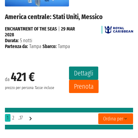
America centrale: Stati Uniti, Messico
ENCHANTMENT OF THE SEAS
|
29 MAR
2028
Durata:
5 notti
Partenza da:
Tampa
Sbarco:
Tampa
Dettagli
421 €
da
Prenota
prezzo per persona
Tasse incluse
1
2
..17
Ordina per