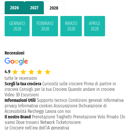
2026
2027
2028
GENNAIO
FEBBRAIO
MARZO
APRILE
2028
2028
2028
2028
Recensioni
4.9
tutte le recensioni
Scegli la tua crociera
Curiosità sulle crociere
Prima di partire in
crociera
Consigli per la tua Crociera
Quando andare in crociera
Video 3D
Escursioni
Informazioni Utili
Supporto tecnico
Condizioni generali
Informativa
privacy
Informativa cookies
Assicurazione
Dichiarazione di
Accessibilità
Parcheggi
Lavora con noi
Il nostro Brand
Prenotazione Traghetti
Prenotazione Volo Privato
Chi
siamo
Dove trovarci
Network
Ticketcrociere:
Le Crociere nell’era dell’IA generativa