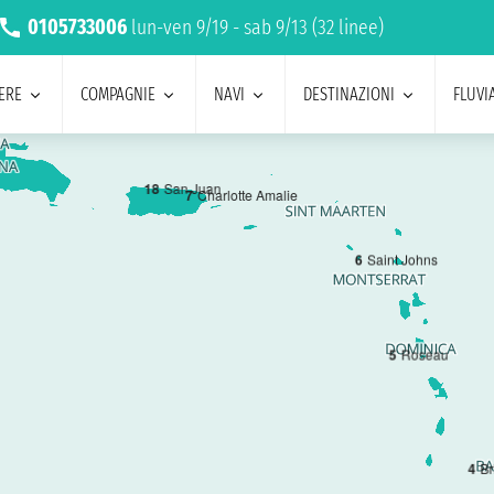
0105733006
lun-ven 9/19 - sab 9/13 (32 linee)
ERE
COMPAGNIE
NAVI
DESTINAZIONI
FLUVIA
1
8
San Juan
7
Charlotte Amalie
6
Saint Johns
5
Roseau
4
Br