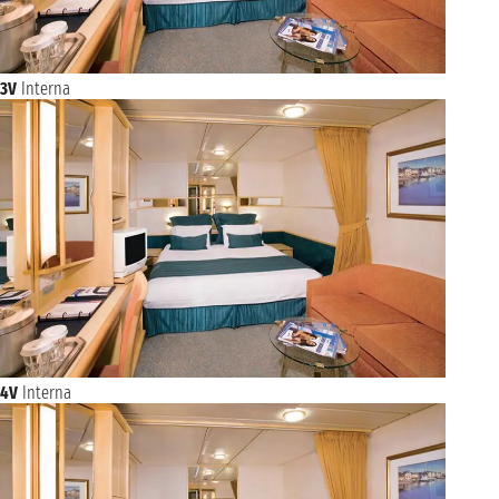
3V
Interna
4V
Interna