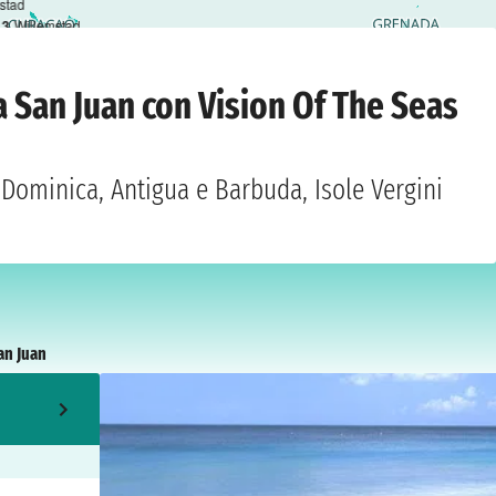
stad
3
Willemstad
›
venerdì 29 ottobre 2027
a San Juan con Vision Of The Seas
 Dominica, Antigua e Barbuda, Isole Vergini
an Juan