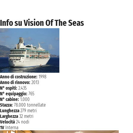
Info su Vision Of The Seas
Anno di costruzione:
1998
Anno di rinnovo:
2013
N° ospiti:
2.435
N° equipaggio:
765
N° cabine:
1.000
Stazza:
78.000 tonnellate
Lunghezza
279 metri
Larghezza
32 metri
Velocità
24 nodi
1V
Interna