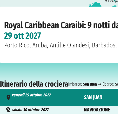
2
Oranje
Home
›
Compagnie
›
Royal Caribbean
›
Caraibi
›
Vision Of The Seas
›
San Juan
Royal Caribbean Caraibi: 9 notti d
29 ott 2027
Porto Rico, Aruba, Antille Olandesi, Barbados,
Itinerario della crociera
Imbarco:
San Juan
➞ Sbarco:
S
venerdì 29 ottobre 2027
SAN JUAN
- 18:00
NAVIGAZIONE
sabato 30 ottobre 2027