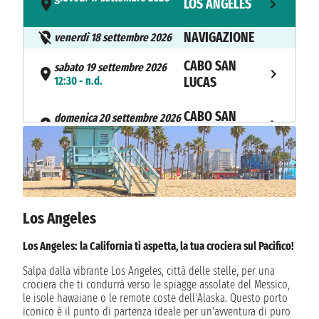
LOS ANGELES
- 16:00
NAVIGAZIONE
venerdì 18 settembre 2026
CABO SAN
sabato 19 settembre 2026
12:30 - n.d.
LUCAS
CABO SAN
domenica 20 settembre 2026
n.d. - 13:00
LUCAS
NAVIGAZIONE
lunedì 21 settembre 2026
martedì 22 settembre 2026
LOS ANGELES
07:00
Los Angeles
Los Angeles: la California ti aspetta, la tua crociera sul Pacifico!
Salpa dalla vibrante Los Angeles, città delle stelle, per una
crociera che ti condurrà verso le spiagge assolate del Messico,
le isole hawaiane o le remote coste dell'Alaska. Questo porto
iconico è il punto di partenza ideale per un'avventura di puro