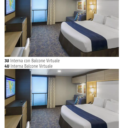
Attrazioni Imperdibili a Los Angeles
Los Angeles vanta una vasta gamma di attrazioni da non
perdere. Tra queste spiccano Hollywood, con il suo famoso
Walk of Fame e il Grauman's Chinese Theatre, il Getty Center,
museo d'arte con una vista mozzafiato sulla città, e il Griffith
Observatory, da cui ammirare un panorama spettacolare su Los
Angeles.
I crocieristi non possono mancare una visita a Santa
Monica e Venice Beach,
due iconiche località balneari, e al
Disneyland Resort, il parco a tema più famoso al mondo.
3U
Interna con Balcone Virtuale
Specialità Culinarie e Prodotti Tipici di Los Angeles
4U
Interna Balcone Virtuale
La cucina di Los Angeles è un vero e proprio melting pot di
influenze, riflettendo la diversità culturale della città. Tra i
piatti tipici spiccano i taco e i burritos messicani, i food truck
che offrono specialità di ogni tipo e i ristoranti di cucina
fusion che combinano tradizioni culinarie da tutto il mondo.
I
crocieristi potranno inoltre assaggiare i rinomati vini
californiani e acquistare prodotti artigianali locali, come
abbigliamento e accessori di moda.
Scopri il Meglio della California a Bordo di una Crociera da Los
Angeles