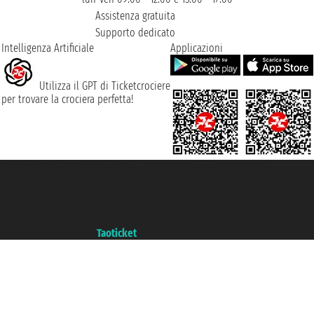
Assistenza gratuita
Supporto dedicato
Intelligenza Artificiale
Applicazioni
Utilizza il GPT di Ticketcrociere
per trovare la crociera perfetta!
Taoticket S.r.l. Via Brigata Liguria, 3/21 16121 Genova ©2007/2026 -
Ticketcrociere ® è un Marchio Registrato
P.Iva 06206400720 - Capitale Sociale € 100.000,00 i.v. - Iscritta alla Camera
di Commercio di Genova con REA 433093. - Aut. Prov. n° 6167/131601 -
Assicurazione Unipol - polizza n. 206484182
Un portale del gruppo
Taoticket