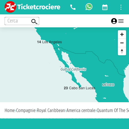
Cerca
1
4
Los Angeles
2
3
Cabo San Lucas
Home
›
Compagnie
›
Royal Caribbean
›
America centrale
›
Quantum Of The S