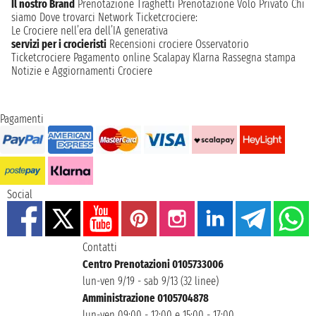
Il nostro Brand
Prenotazione Traghetti
Prenotazione Volo Privato
Chi
siamo
Dove trovarci
Network
Ticketcrociere:
Le Crociere nell’era dell’IA generativa
servizi per i crocieristi
Recensioni crociere
Osservatorio
Ticketcrociere
Pagamento online
Scalapay
Klarna
Rassegna stampa
Notizie e Aggiornamenti Crociere
Pagamenti
Social
Contatti
Centro Prenotazioni 0105733006
lun-ven 9/19 - sab 9/13 (32 linee)
Amministrazione 0105704878
lun-ven 09:00 - 12:00 e 15:00 - 17:00