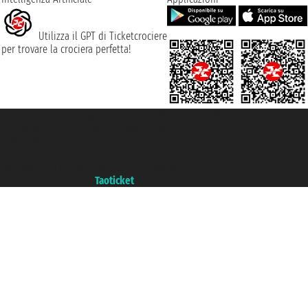
Utilizza il GPT di Ticketcrociere
per trovare la crociera perfetta!
Taoticket S.r.l. Via Brigata Liguria, 3/21 16121 Genova ©2007/2026 -
Ticketcrociere ® è un Marchio Registrato
P.Iva 06206400720 - Capitale Sociale € 100.000,00 i.v. - Iscritta alla Camera
di Commercio di Genova con REA 433093. - Aut. Prov. n° 6167/131601 -
Assicurazione Unipol - polizza n. 206484182
Un portale del gruppo
Taoticket