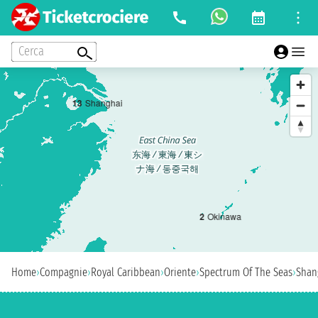
Cerca
1
3
Shanghai
2
Okinawa
Home
›
Compagnie
›
Royal Caribbean
›
Oriente
›
Spectrum Of The Seas
›
Shan