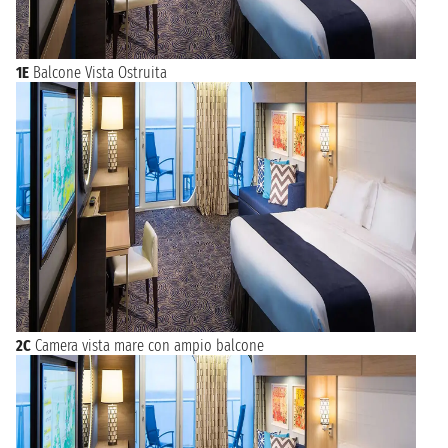
1E
Balcone Vista Ostruita
2C
Camera vista mare con ampio balcone