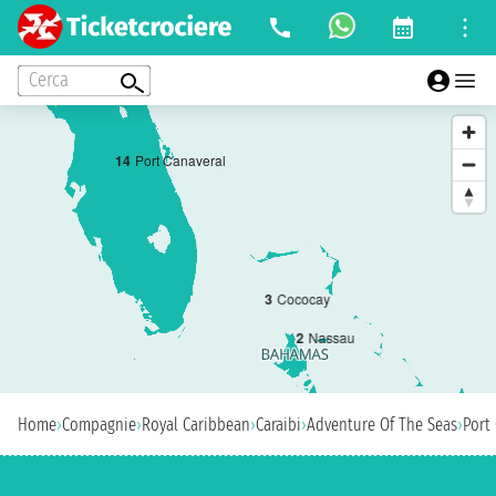
Cerca
1
4
Port Canaveral
3
Cococay
2
Nassau
Home
›
Compagnie
›
Royal Caribbean
›
Caraibi
›
Adventure Of The Seas
›
Port