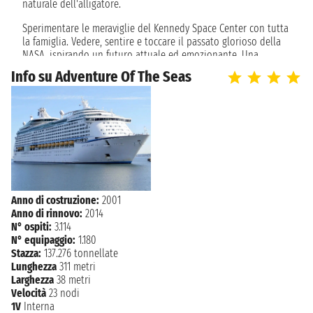
naturale dell'alligatore.
Sperimentare le meraviglie del Kennedy Space Center con tutta
la famiglia. Vedere, sentire e toccare il passato glorioso della
NASA, ispirando un futuro attuale ed emozionante. Una
passeggiata attraverso i razzi Rocket Garden, casa di Apollo e
Info su Adventure Of The Seas
Gemini, riproduzioni a grandezza naturale dello space shuttle
Explorer e veicoli spaziali che hanno orbitato intorno alla
terra. Intraprendere un tour nelle Everglades della Florida
centrale. Durante il viaggio potrai scivolare sopra un mare
d'erba nell'incontaminato eco-sistema della palude di
cipresso, dove abbondano gli alligatori ed altri animali
selvatici.
Anno di costruzione:
2001
Anno di rinnovo:
2014
N° ospiti:
3.114
N° equipaggio:
1.180
Stazza:
137.276 tonnellate
Lunghezza
311 metri
Larghezza
38 metri
Velocità
23 nodi
1V
Interna