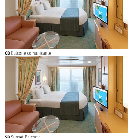
CB
Balcone comunicante
SB
Sunset Balcony