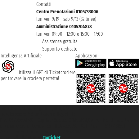
Contatti
Centro Prenotazioni 0105733006
lun-ven 9/19 - sab 9/13 (32 linee)
Amministrazione 0105704878
lun-ven 09:00 - 12:00 e 15:00 - 17:00
Assistenza gratuita
Supporto dedicato
Intelligenza Artificiale
Applicazioni
Utilizza il GPT di Ticketcrociere
per trovare la crociera perfetta!
Taoticket S.r.l. Via Brigata Liguria, 3/21 16121 Genova ©2007/2026 -
Ticketcrociere ® è un Marchio Registrato
P.Iva 06206400720 - Capitale Sociale € 100.000,00 i.v. - Iscritta alla Camera
di Commercio di Genova con REA 433093. - Aut. Prov. n° 6167/131601 -
Assicurazione Unipol - polizza n. 206484182
Un portale del gruppo
Taoticket