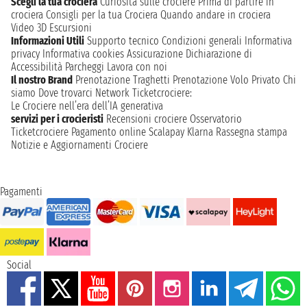
Scegli la tua crociera
Curiosità sulle crociere
Prima di partire in
crociera
Consigli per la tua Crociera
Quando andare in crociera
Video 3D
Escursioni
Informazioni Utili
Supporto tecnico
Condizioni generali
Informativa
privacy
Informativa cookies
Assicurazione
Dichiarazione di
Accessibilità
Parcheggi
Lavora con noi
Il nostro Brand
Prenotazione Traghetti
Prenotazione Volo Privato
Chi
siamo
Dove trovarci
Network
Ticketcrociere:
Le Crociere nell’era dell’IA generativa
servizi per i crocieristi
Recensioni crociere
Osservatorio
Ticketcrociere
Pagamento online
Scalapay
Klarna
Rassegna stampa
Notizie e Aggiornamenti Crociere
Pagamenti
Social