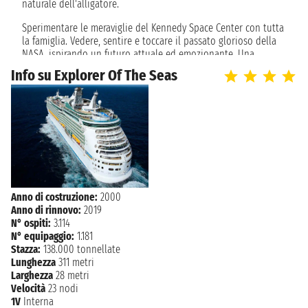
naturale dell'alligatore.
Sperimentare le meraviglie del Kennedy Space Center con tutta
la famiglia. Vedere, sentire e toccare il passato glorioso della
NASA, ispirando un futuro attuale ed emozionante. Una
passeggiata attraverso i razzi Rocket Garden, casa di Apollo e
Info su Explorer Of The Seas
Gemini, riproduzioni a grandezza naturale dello space shuttle
Explorer e veicoli spaziali che hanno orbitato intorno alla
terra. Intraprendere un tour nelle Everglades della Florida
centrale. Durante il viaggio potrai scivolare sopra un mare
d'erba nell'incontaminato eco-sistema della palude di
cipresso, dove abbondano gli alligatori ed altri animali
selvatici.
Anno di costruzione:
2000
Anno di rinnovo:
2019
N° ospiti:
3.114
N° equipaggio:
1.181
Stazza:
138.000 tonnellate
Lunghezza
311 metri
Larghezza
28 metri
Velocità
23 nodi
1V
Interna