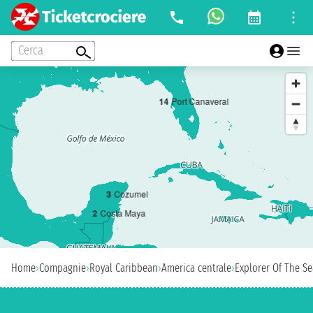
Cerca
1
4
Port Canaveral
3
Cozumel
2
Costa Maya
Home
›
Compagnie
›
Royal Caribbean
›
America centrale
›
Explorer Of The Se