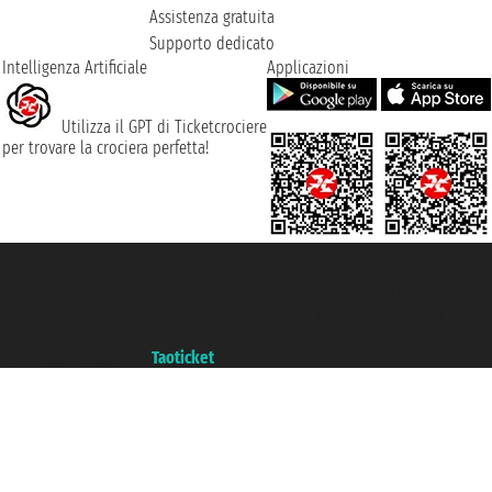
Assistenza gratuita
Supporto dedicato
Intelligenza Artificiale
Applicazioni
Utilizza il GPT di Ticketcrociere
per trovare la crociera perfetta!
Taoticket S.r.l. Via Brigata Liguria, 3/21 16121 Genova ©2007/2026 -
Ticketcrociere ® è un Marchio Registrato
P.Iva 06206400720 - Capitale Sociale € 100.000,00 i.v. - Iscritta alla Camera
di Commercio di Genova con REA 433093. - Aut. Prov. n° 6167/131601 -
Assicurazione Unipol - polizza n. 206484182
Un portale del gruppo
Taoticket