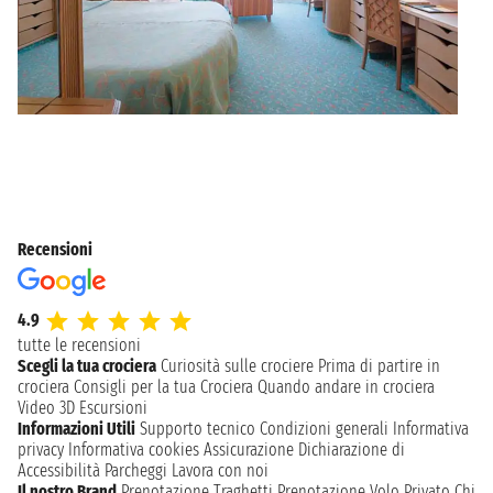
Recensioni
4.9
tutte le recensioni
Scegli la tua crociera
Curiosità sulle crociere
Prima di partire in
crociera
Consigli per la tua Crociera
Quando andare in crociera
Video 3D
Escursioni
Informazioni Utili
Supporto tecnico
Condizioni generali
Informativa
privacy
Informativa cookies
Assicurazione
Dichiarazione di
Accessibilità
Parcheggi
Lavora con noi
Il nostro Brand
Prenotazione Traghetti
Prenotazione Volo Privato
Chi