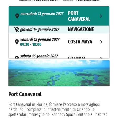
PORT
mercoledì 13 gennaio 2027
- 16:00
CANAVERAL
NAVIGAZIONE
giovedì 14 gennaio 2027
venerdì 15 gennaio 2027
COSTA MAYA
09:30 - 18:00
sabato 16 gennaio 2027
COZUMEL
07:00 - 17:00
NAVIGAZIONE
domenica 17 gennaio 2027
PORT
lunedì 18 gennaio 2027
07:00
CANAVERAL
Port Canaveral
Port Canaveral in Florida, fornisce l'accesso a meravigliosi
parchi ed i complessi d'intrattenimento di Orlando, le
spettacolari meraviglie del Kennedy Space Center e all'habitat